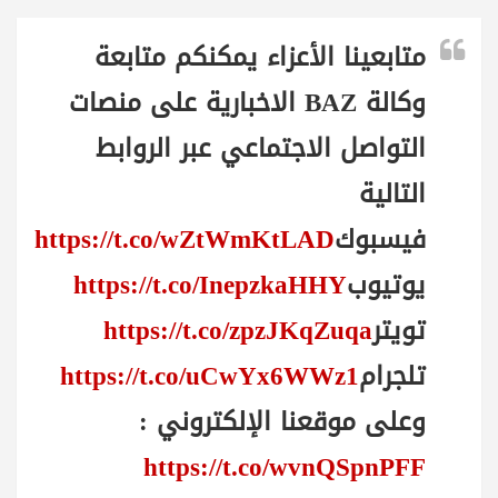
متابعينا الأعزاء يمكنكم متابعة
وكالة BAZ الاخبارية على منصات
التواصل الاجتماعي عبر الروابط
التالية
فيسبوك
https://t.co/wZtWmKtLAD
يوتيوب
https://t.co/InepzkaHHY
تويتر
https://t.co/zpzJKqZuqa
تلجرام
https://t.co/uCwYx6WWz1
وعلى موقعنا الإلكتروني :
https://t.co/wvnQSpnPFF