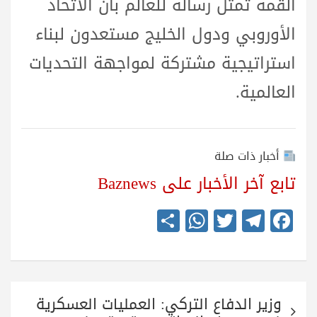
القمة تمثل رسالة للعالم بأن الاتحاد
الأوروبي ودول الخليج مستعدون لبناء
استراتيجية مشتركة لمواجهة التحديات
العالمية.
أخبار ذات صلة
تابع آخر الأخبار على Baznews
S
W
T
Te
Fa
ha
ha
wi
le
ce
re
ts
tte
gr
bo
A
r
a
ok
تصفّح
pp
m
وزير الدفاع التركي: العمليات العسكرية
المقالات