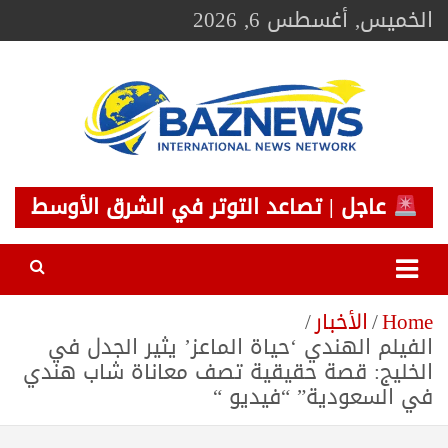
Ski
الخميس, أغسطس 6, 2026
t
conten
BAZNEWS
شبكة باز الإخبارية
عاجل | تصاعد التوتر في الشرق الأوسط
Home
الأخبار
الفيلم الهندي ‘حياة الماعز’ يثير الجدل في
الخليج: قصة حقيقية تصف معاناة شاب هندي
في السعودية” “فيديو “