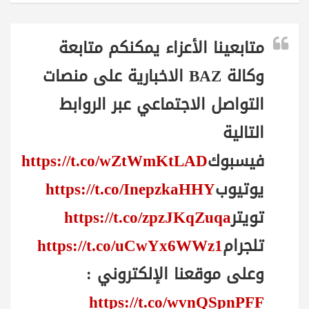
متابعينا الأعزاء يمكنكم متابعة
وكالة BAZ الاخبارية على منصات
التواصل الاجتماعي عبر الروابط
التالية
فيسبوك
https://t.co/wZtWmKtLAD
يوتيوب
https://t.co/InepzkaHHY
تويتر
https://t.co/zpzJKqZuqa
تلجرام
https://t.co/uCwYx6WWz1
وعلى موقعنا الإلكتروني :
https://t.co/wvnQSpnPFF