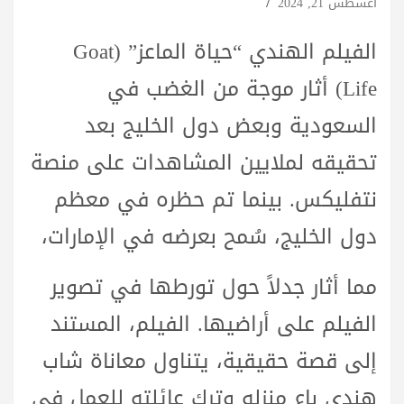
أغسطس 21, 2024
الفيلم الهندي “حياة الماعز” (Goat
Life) أثار موجة من الغضب في
السعودية وبعض دول الخليج بعد
تحقيقه لملايين المشاهدات على منصة
نتفليكس. بينما تم حظره في معظم
دول الخليج، سُمح بعرضه في الإمارات،
مما أثار جدلاً حول تورطها في تصوير
الفيلم على أراضيها. الفيلم، المستند
إلى قصة حقيقية، يتناول معاناة شاب
هندي باع منزله وترك عائلته للعمل في