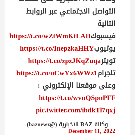
التواصل الاجتماعي عبر الروابط
التالية
فيسبوك
https://t.co/wZtWmKtLAD
يوتيوب
https://t.co/InepzkaHHY
تويتر
https://t.co/zpzJKqZuqa
تلجرام
https://t.co/uCwYx6WWz1
وعلى موقعنا الإلكتروني :
https://t.co/wvnQSpnPFF
pic.twitter.com/ibdkTl7qxj
— وكالة BAZ الاخبارية (@baznewz)
December 11, 2022