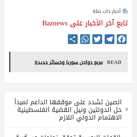
أخبار ذات صلة
تابع آخر الأخبار على Baznews
S
W
T
Te
Fa
ha
ha
wi
le
ce
re
ts
tte
gr
bo
READ
مربو دواجن سوريا وخسائر جديدة
A
r
a
ok
pp
m
تصفّح
الصين تشدد على موقفها الداعم لمبدأ
المقالات
حل الدولتين ونيل القضية الفلسطينية
الاهتمام الدولي اللازم