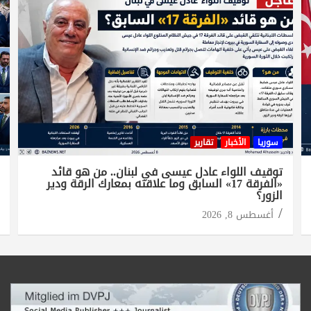
سوريا
الأخبار
تقارير
توقيف اللواء عادل عيسى في لبنان.. من هو قائد
«الفرقة 17» السابق وما علاقته بمعارك الرقة ودير
الزور؟
أغسطس 8, 2026