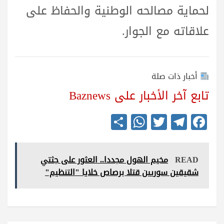
لحماية مصالحه الوطنية والحفاظ على
علاقاته مع الجوار.
أخبار ذات صلة
تابع آخر الأخبار على Baznews
S
W
T
Te
Fa
ha
ha
wi
le
ce
re
ts
tte
gr
bo
READ
مخيم الهول مجددا.. العثور على جثتي
A
r
a
ok
شقيقين سوريين قتلا برصاص خلايا "التنظيم"
pp
m