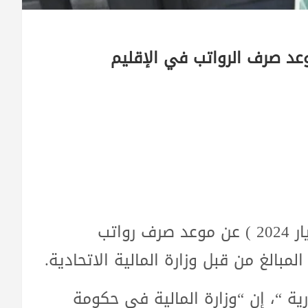
عد صرف الرواتب في الإقليم
كشف مصدر مطلع ، اليوم الثلاثاء، ( 14 ايار 2024 ) عن موعد صرف رواتب
بالغ من قبل وزارة المالية الاتحادية.
 لـ” وكالة BAZ NEWS الإخبارية “، إن “وزارة المالية في حكومة