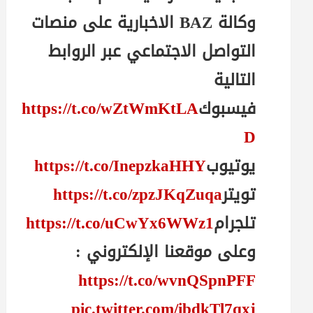
وكالة BAZ الاخبارية على منصات
التواصل الاجتماعي عبر الروابط
التالية
فيسبوك
https://t.co/wZtWmKtLA
D
يوتيوب
https://t.co/InepzkaHHY
تويتر
https://t.co/zpzJKqZuqa
تلجرام
https://t.co/uCwYx6WWz1
وعلى موقعنا الإلكتروني :
https://t.co/wvnQSpnPFF
pic.twitter.com/ibdkTl7qxj