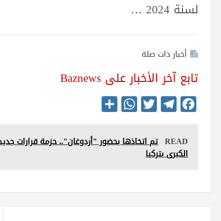
لسنة 2024 …
أخبار ذات صلة
تابع آخر الأخبار على Baznews
S
W
T
Te
Fa
ha
ha
wi
le
ce
re
ts
tte
gr
bo
READ
تم اتخاذها بحضور "أردوغان".. حزمة قرارات جد
A
r
a
ok
الكبرى بتركيا
pp
m
تصفّح