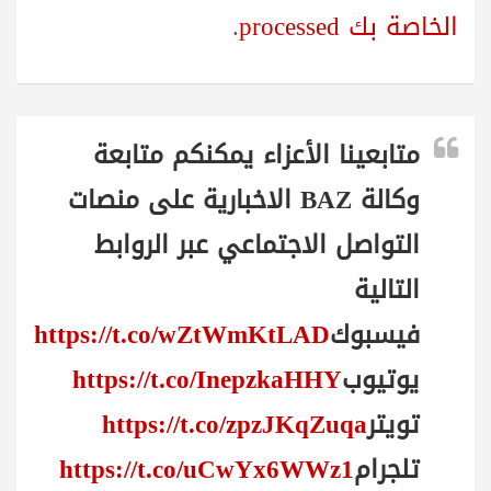
الخاصة بك processed
.
متابعينا الأعزاء يمكنكم متابعة
وكالة BAZ الاخبارية على منصات
التواصل الاجتماعي عبر الروابط
التالية
فيسبوك
https://t.co/wZtWmKtLAD
يوتيوب
https://t.co/InepzkaHHY
تويتر
https://t.co/zpzJKqZuqa
تلجرام
https://t.co/uCwYx6WWz1