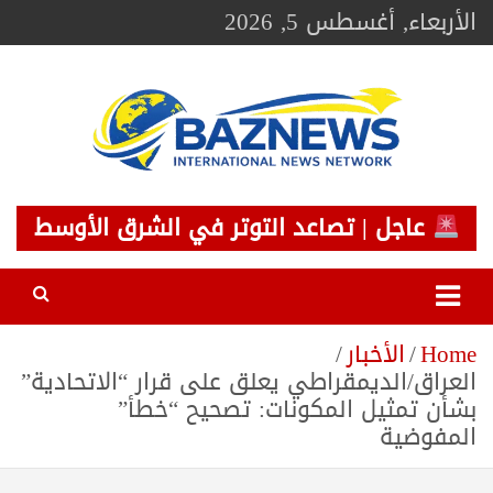
Ski
الأربعاء, أغسطس 5, 2026
t
conten
BAZNEWS
شبكة باز الإخبارية
عاجل | تصاعد التوتر في الشرق الأوسط
Home
الأخبار
العراق/الديمقراطي يعلق على قرار “الاتحادية”
بشأن تمثيل المكونات: تصحيح “خطأ”
المفوضية