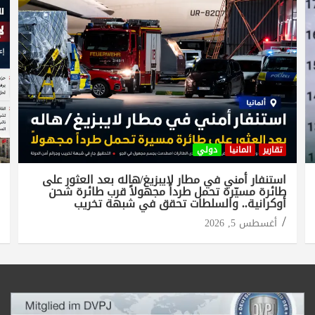
تقارير
المانيا
دولي
استنفار أمني في مطار لايبزيغ/هاله بعد العثور على
طائرة مسيّرة تحمل طرداً مجهولاً قرب طائرة شحن
أوكرانية.. والسلطات تحقق في شبهة تخريب
أغسطس 5, 2026