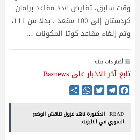
وقت سابق، تقليص عدد مقاعد برلمان
كردستان إلى 100 مقعد ، بدلا من 111،
وتم إلغاء مقاعد كوتا المكونات …
أخبار ذات صلة
تابع آخر الأخبار على Baznews
S
W
T
Te
Fa
ha
ha
wi
le
ce
re
ts
tte
gr
bo
READ
الدكتورة ناهد غزول تناقش الوضع
A
r
a
ok
السوري في الاليزيه
pp
m