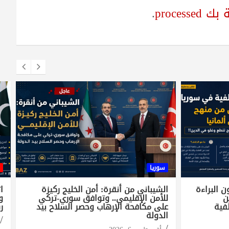
proces
.
سوريا
 البراءة
الشيباني من أنقرة: أمن الخليج ركيزة
ا
ن
للأمن الإقليمي.. وتوافق سوري-تركي
و
فية
على مكافحة الإرهاب وحصر السلاح بيد
ر
الدولة