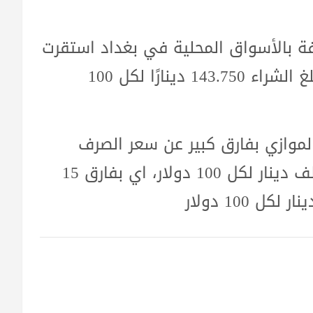
فة بالأسواق المحلية في بغداد استقرت
حيث بلغ سعر البيع 145.750 دينارًا، بينما بلغ الشراء 143.750 دينارًا لكل 100
لموازي بفارق كبير عن سعر الصرف
الرسمي، حيث بلغت الأسعار حوالي 147 الف دينار لكل 100 دولار، اي بفارق 15