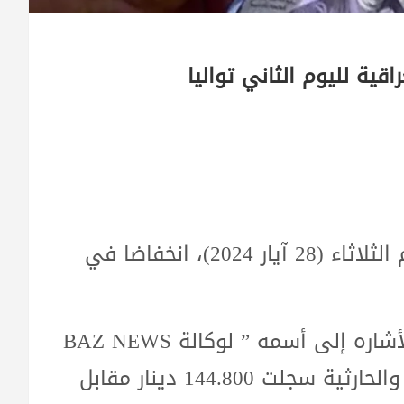
قية لليوم الثاني تواليا
سجل سعر صرف الدولار امام الدينار، اليوم الثلاثاء (28 آيار 2024)، انخفاضا في
وفي حديث له صاحب محال صيرفه دون الأشاره إلى أسمه ” لوكالة BAZ NEWS
“، إن ” اسعار الدولار في بورصتي الكفاح والحارثية سجلت 144.800 دينار مقابل