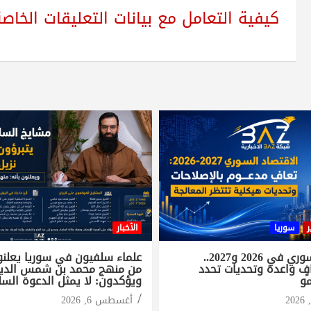
كيفية التعامل مع بيانات التعليقات الخاصة بك sed
ر
سوريا
الأخبار
الاقتصاد السوري في 2026 و2027..
علماء سلفيون في سوريا يعلنون
ٍ واعدة وتحديات تحدد
من منهج محمد بن شمس الدي
مو
ويؤكدون: لا يمثل الدعوة السل
أغسطس 6, 2026