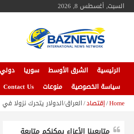
Ski
السبت, أغسطس 8, 2026
t
conten
BAZNEWS
شبكة باز الإخبارية
الرئيسية
الشرق الأوسط
سوريا
دولي
سياسة الخصوصية
منوعات
Contact Us
Home
إقتصاد
العراق/الدولار يتحرك نزولا في ا
متابعينا الأعزاء يمكنكم متابعة