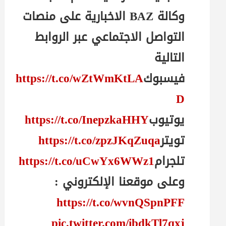
وكالة BAZ الاخبارية على منصات
التواصل الاجتماعي عبر الروابط
التالية
فيسبوك
https://t.co/wZtWmKtLA
D
يوتيوب
https://t.co/InepzkaHHY
تويتر
https://t.co/zpzJKqZuqa
تلجرام
https://t.co/uCwYx6WWz1
وعلى موقعنا الإلكتروني :
https://t.co/wvnQSpnPFF
pic.twitter.com/ibdkTl7qxj