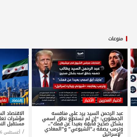
منوعات
أختيار المحررين
الأخبار
إقتصاد
تقاري
عبد الرحمن السيد يرد على منافسه
الجمهوري: “إن لم تستطع نطق اسمي
مؤشرات تعاف
بشكل صحيح فأبقِه بعيداً عن فمك”..
مستقبل الن
وترمب يصفه بـ”الشيوعي” و”المعادي
أغسطس 6, 2026
لإسرائيل”