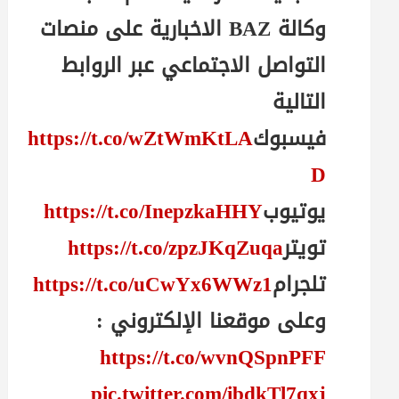
وكالة BAZ الاخبارية على منصات
التواصل الاجتماعي عبر الروابط
التالية
فيسبوك
https://t.co/wZtWmKtLA
D
يوتيوب
https://t.co/InepzkaHHY
تويتر
https://t.co/zpzJKqZuqa
تلجرام
https://t.co/uCwYx6WWz1
وعلى موقعنا الإلكتروني :
https://t.co/wvnQSpnPFF
pic.twitter.com/ibdkTl7qxj