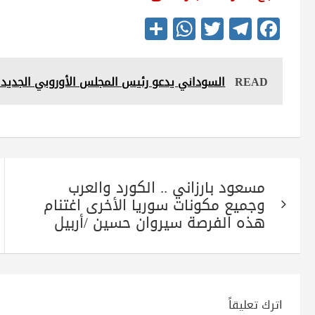
S
W
T
Te
Fa
ha
ha
wi
le
ce
re
ts
tte
gr
bo
READ
السوداني يدعو رئيس المجلس الأوروبي الجديد 
A
r
a
ok
pp
m
تصفّح
مسعود بارزاني .. الكورد والعرب
المقالات
وجميع مكونات سوريا الأخرى اغتنام
هذه الفرصة سيروان حسين /أربيل
اترك تعليقاً