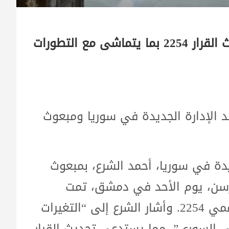
الشرع يبحث مع بيدرسن في دمشق تحديث القرار 2254 بما يتماشى مع التطورات
ر 2254: لقاء بين قائد الإدارة الجديدة في سوريا ومبعوث
دة في سوريا، أحمد الشرع، بمبعوث
درسن، يوم الأحد في دمشق، تمت
مناقشة ضرورة إعادة النظر في القرار الأممي 2254. وأشار الشرع إلى “التغيرات
 السوري”، مما يستدعي تحديث القرار