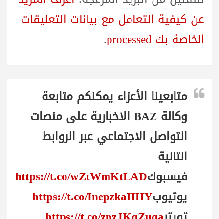
عن كيفية التعامل مع بيانات التعليقات
الخاصة بك processed
.
متابعينا الأعزاء يمكنكم متابعة
وكالة BAZ الاخبارية على منصات
التواصل الاجتماعي عبر الروابط
التالية
فيسبوك
https://t.co/wZtWmKtLAD
يوتيوب
https://t.co/InepzkaHHY
تويتر
https://t.co/zpzJKqZuqa