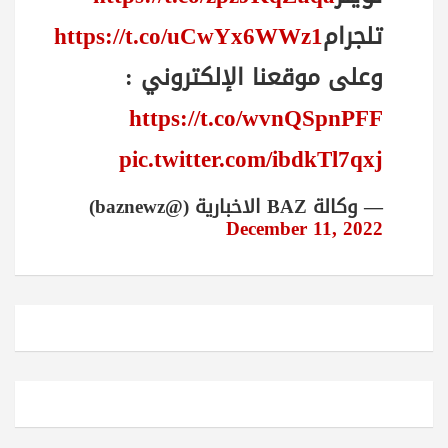
تلجرام
https://t.co/uCwYx6WWz1
وعلى موقعنا الإلكتروني :
https://t.co/wvnQSpnPFF
pic.twitter.com/ibdkTl7qxj
— وكالة BAZ الاخبارية (@baznewz)
December 11, 2022