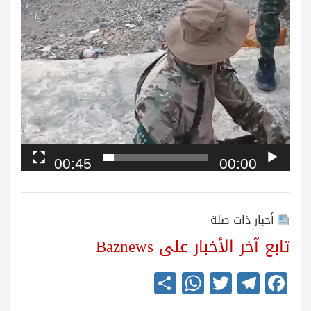
00:45
00:00
أخبار ذات صلة
تابع آخر الأخبار على Baznews
S
W
T
Te
Fa
ha
ha
wi
le
ce