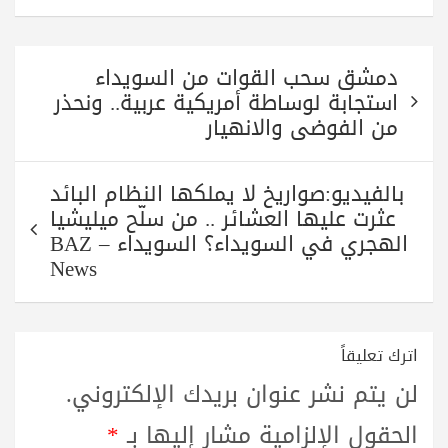
re
ts
tte
gr
bo
A
r
a
ok
تصفّح
pp
m
دمشق سحب القوات من السويداء
المقالات
استجابة لوساطة أمريكية عربية.. ونحذر
من الفوضى والانهيار
بالفيديو:صواريخ لا يملكها النظام البائد
عثرت عليها العشائر .. من سلّح ميليشيا
الهجري في السويداء؟ السويداء – BAZ
News
اترك تعليقاً
لن يتم نشر عنوان بريدك الإلكتروني.
الحقول الإلزامية مشار إليها بـ
*