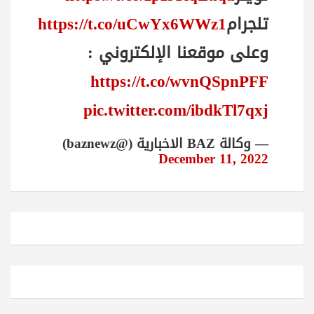
تلجرام
https://t.co/uCwYx6WWz1
وعلى موقعنا الإلكتروني :
https://t.co/wvnQSpnPFF
pic.twitter.com/ibdkTl7qxj
— وكالة BAZ الاخبارية (@baznewz)
December 11, 2022