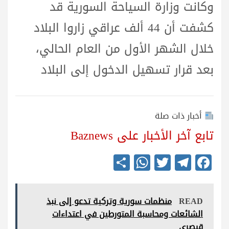
وكانت وزارة السياحة السورية قد
كشفت أن 44 ألف عراقي زاروا البلاد
خلال الشهر الأول من العام الحالي،
بعد قرار تسهيل الدخول إلى البلاد
أخبار ذات صلة
تابع آخر الأخبار على Baznews
S
W
T
Te
Fa
ha
ha
wi
le
ce
re
ts
tte
gr
bo
READ
منظمات سورية وتركية تدعو إلى نبذ
A
r
a
ok
الشائعات ومحاسبة المتورطين في اعتداءات
pp
m
قيصري