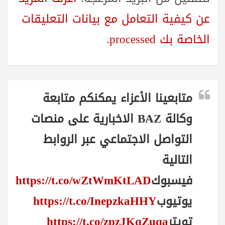
عن كيفية التعامل مع بيانات التعليقات
الخاصة بك processed
.
متابعينا الأعزاء يمكنكم متابعة
وكالة BAZ الاخبارية على منصات
التواصل الاجتماعي عبر الروابط
التالية
فيسبوك
https://t.co/wZtWmKtLAD
يوتيوب
https://t.co/InepzkaHHY
تويتر
https://t.co/zpzJKqZuqa