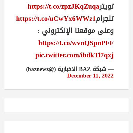
تويتر
https://t.co/zpzJKqZuqa
تلجرام
https://t.co/uCwYx6WWz1
وعلى موقعنا الإلكتروني :
https://t.co/wvnQSpnPFF
pic.twitter.com/ibdkTl7qxj
— شبكة BAZ الاخبارية (@baznewz)
December 11, 2022