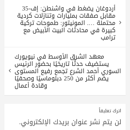
A
r
a
ok
تصفّح
pp
m
أردوغان يضغط في واشنطن: إف-35
المقالات
مقابل صفقات بمليارات وتنازلات كردية
محتملة …. المونيتور: طموحات تركية
كبيرة في محادثات البيت الأبيض مع
ترامب
معهد الشرق الأوسط في نيويورك
يستضيف حدثًا تاريخيًا بحضور الرئيس
السوري أحمد الشرع تجمع رفيع المستوى
يضم أكثر من 250 دبلوماسيًا وصحفيًا
وقادة أعمال
اترك تعليقاً
لن يتم نشر عنوان بريدك الإلكتروني.