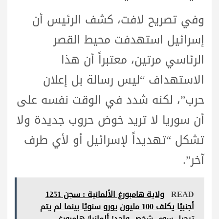
وفي تصريح لافت، كشف الرئيس أن
إسرائيل استهدفت محيط القصر
الرئاسي مرتين، معتبراً أن هذا
الاستهداف “ليس رسالة بل إعلان
حرب”، لكنه شدد في الوقت نفسه على
أن سوريا لا تريد خوض حروب جديدة ولا
تشكل “تهديداً لإسرائيل أو لأي طرف
آخر”.
READ
ولاية هامبورغ الألمانية : سجن 1251
أجنبيًا يكلف 100 مليون يورو سنويًا بينما لم يتم
ترحيل سوى شخص واحد! ألمانيا/ هامبورغ