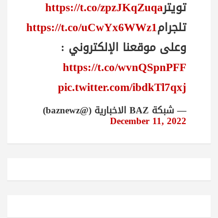
تويتر
https://t.co/zpzJKqZuqa
تلجرام
https://t.co/uCwYx6WWz1
وعلى موقعنا الإلكتروني :
https://t.co/wvnQSpnPFF
pic.twitter.com/ibdkTl7qxj
— شبكة BAZ الاخبارية (@baznewz)
December 11, 2022