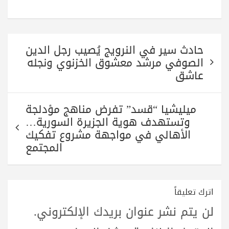
ha
ha
wi
le
ce
re
ts
tte
gr
bo
A
r
a
ok
تصفّح
pp
m
حادث سير في النرويج يُصيب رجل الدين
المقالات
الصوفي مرشد معشوق الخزنوي ونجله
عاشق
ميليشيا “قسد” تفرض مناهج مؤدلجة
وتستهدف هوية الجزيرة السورية…
الأهالي في مواجهة مشروع تفكيك
المجتمع
اترك تعليقاً
لن يتم نشر عنوان بريدك الإلكتروني.