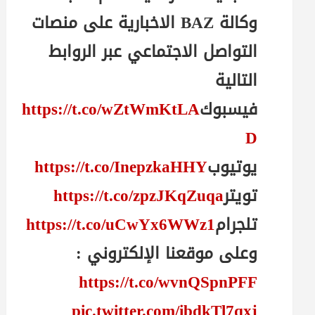
وكالة BAZ الاخبارية على منصات
التواصل الاجتماعي عبر الروابط
التالية
فيسبوك
https://t.co/wZtWmKtLA
D
يوتيوب
https://t.co/InepzkaHHY
تويتر
https://t.co/zpzJKqZuqa
تلجرام
https://t.co/uCwYx6WWz1
وعلى موقعنا الإلكتروني :
https://t.co/wvnQSpnPFF
pic.twitter.com/ibdkTl7qxj