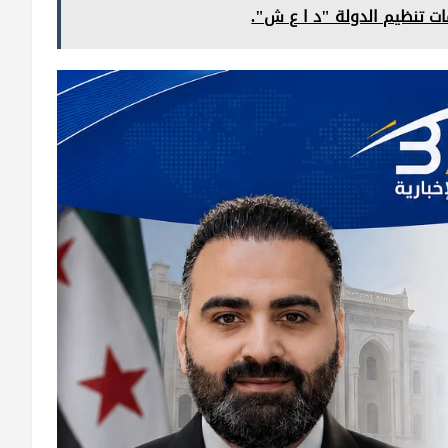
ات تنظيم الدولة "د ا ع ش".