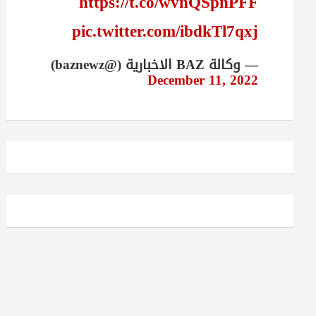
https://t.co/wvnQSpnPFF
pic.twitter.com/ibdkTl7qxj
— وكالة BAZ الاخبارية (@baznewz)
December 11, 2022