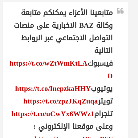
متابعينا الأعزاء يمكنكم متابعة
وكالة BAZ الاخبارية على منصات
التواصل الاجتماعي عبر الروابط
التالية
فيسبوك
https://t.co/wZtWmKtLA
D
يوتيوب
https://t.co/InepzkaHHY
تويتر
https://t.co/zpzJKqZuqa
تلجرام
https://t.co/uCwYx6WWz1
وعلى موقعنا الإلكتروني :