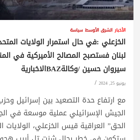
الأخبار
الشرق الأوسط
سياسة
الخزعلي :في حال استمرار الولايات المت
لبنان فستصبح المصالح الأميركية في ا
سيروان حسين /وكالةBAZالاخبارية
يونيو 25, 2024
مع ارتفاع حدة التصعيد بين إسرائيل وحز
الجيش الإسرائيلي عملية موسعة في الجنو
الحق” العراقية قيس الخزعلي، الولايات ا
ستكون في خطر بحال شنت تل أبيب هجومه