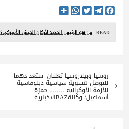
S
W
T
Te
Fa
ha
ha
wi
le
ce
re
ts
tte
gr
bo
READ
من هو الرئيس الجديد لأركان الجيش الأميركي؟
A
r
a
ok
pp
m
تصفّح
روسيا وبيلاروسيا تعلنان استعدادهما
المقالات
للتوصل لتسوية سياسية دبلوماسية
للأزمة الأوكرانية …….. حمزة
أسماعيل/ وكالةBAZالاخبارية