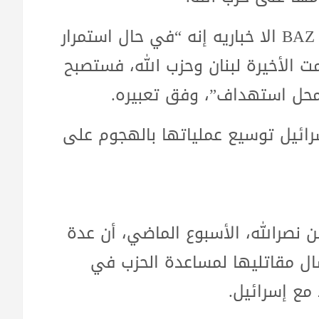
وقال الخزعلي في كلمة له، تابعته وكالة BAZ الا خباريه إنه “في حال استمرار
 الأخيرة لبنان وحزب الله، فستصبح
 محل استهداف”، وفق تعبيره.
رائيل توسيع عملياتها بالهجوم على
نصرالله، الأسبوع الماضي، أن عدة
سال مقاتليها لمساعدة الحزب في
مع إسرائيل.