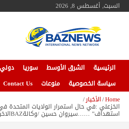
Ski
السبت, أغسطس 8, 2026
t
conten
BAZNEWS
شبكة باز الإخبارية
الرئيسية
الشرق الأوسط
سوريا
دولي
سياسة الخصوصية
منوعات
Contact Us
Home
الأخبار
الخزعلي :في حال استمرار الولايات المتحدة ف
استهداف” ……سيروان حسين /وكالةBAZالاخبارية