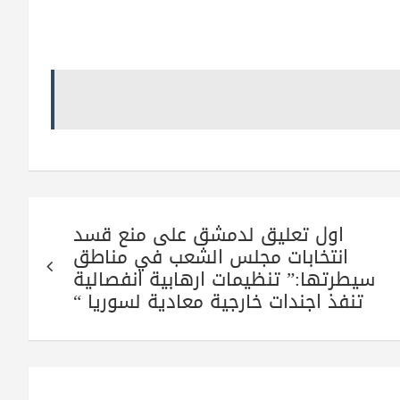
اول تعليق لدمشق على منع قسد
انتخابات مجلس الشعب في مناطق
سيطرتها:” تنظيمات ارهابية انفصالية
تنفذ اجندات خارجية معادية لسوريا “