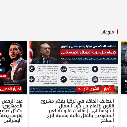
منوعات
الأخبار
الشرق الأوسط
أختيار المحررين
التحالف الحاكم في تركيا يقدّم مشروع
عبد الرحمن 
قانون لإتمام حل حزب العمال
الجمهوري: 
الكردستاني.. إعفاءات قانونية لغير
بشكل صحيح ف
المتورطين بالقتل وآلية رسمية لنزع
وترمب يصفه
السلاح
لإسرائيل”