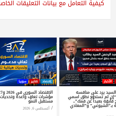
كيفية التعامل مع بيانات التعليقات الخاصة بك sed
الأخبار
إقتصاد
تقارير
سوريا
السيد يرد على منافسه
“إن لم تستطع نطق اسمي
مؤشرات تعافٍ واعدة وتحديات 
أبقِه بعيداً عن فمك”..
مستقبل النمو
 بـ”الشيوعي” و”المعادي
أغسطس 6, 2026