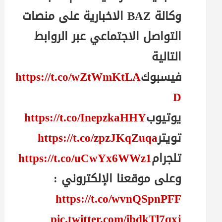
وكالة BAZ الاخبارية على منصات
التواصل الاجتماعي عبر الروابط
التالية
فيسبوك
https://t.co/wZtWmKtLA
D
يوتيوب
https://t.co/InepzkaHHY
تويتر
https://t.co/zpzJKqZuqa
تلجرام
https://t.co/uCwYx6WWz1
وعلى موقعنا الإلكتروني :
https://t.co/wvnQSpnPFF
pic.twitter.com/ibdkTl7qxj