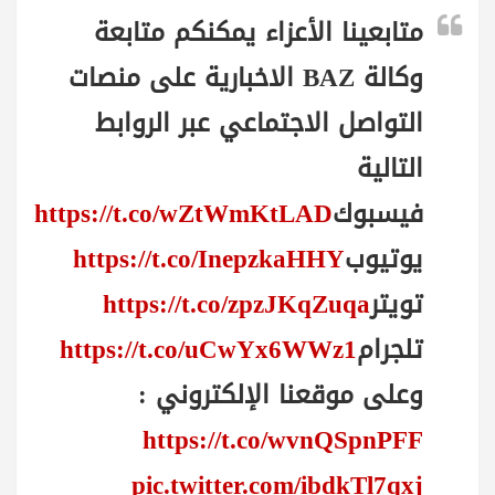
متابعينا الأعزاء يمكنكم متابعة
وكالة BAZ الاخبارية على منصات
التواصل الاجتماعي عبر الروابط
التالية
فيسبوك
https://t.co/wZtWmKtLAD
يوتيوب
https://t.co/InepzkaHHY
تويتر
https://t.co/zpzJKqZuqa
تلجرام
https://t.co/uCwYx6WWz1
وعلى موقعنا الإلكتروني :
https://t.co/wvnQSpnPFF
pic.twitter.com/ibdkTl7qxj