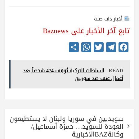
أخبار ذات صلة
تابع آخر الأخبار على Baznews
S
W
T
Te
Fa
ha
ha
wi
le
ce
re
ts
tte
gr
bo
READ
السلطات التركية تُوقِف 474 شخصاً بعد
A
r
a
ok
أعمال عنف ضد سوريين
pp
m
تصفّح
سويديين في سوريا ولبنان لا يستطيعون
المقالات
العودة للسويد… حمزة أسماعيل/
وكالةBAZالاخبارية