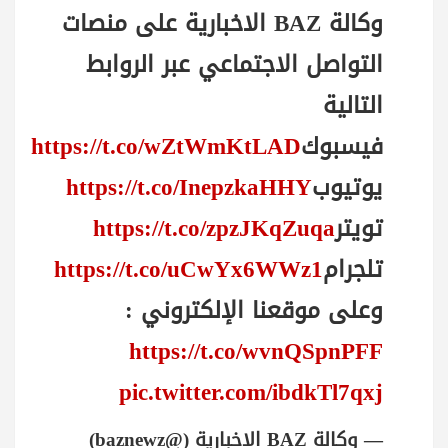
وكالة BAZ الاخبارية على منصات
التواصل الاجتماعي عبر الروابط
التالية
فيسبوك
https://t.co/wZtWmKtLAD
يوتيوب
https://t.co/InepzkaHHY
تويتر
https://t.co/zpzJKqZuqa
تلجرام
https://t.co/uCwYx6WWz1
وعلى موقعنا الإلكتروني :
https://t.co/wvnQSpnPFF
pic.twitter.com/ibdkTl7qxj
— وكالة BAZ الاخبارية (@baznewz)