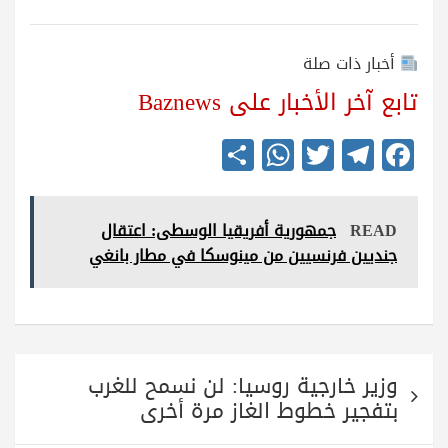
أخبار ذات صلة
تابع آخر الأخبار على Baznews
S
W
T
Te
Fa
ha
ha
wi
le
ce
re
ts
tte
gr
bo
READ
جمهورية أفريقيا الوسطى: اعتقال
A
r
a
ok
جنديين فرنسيين من مينوسكا في مطار بانغي
pp
m
تصفّح
وزير خارجية روسيا: لن نسمح للغرب
المقالات
بتفجير خطوط الغاز مرة أخرى