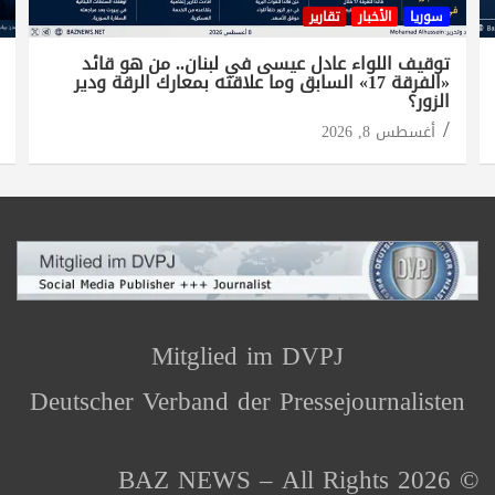
سوريا
الأخبار
تقارير
توقيف اللواء عادل عيسى في لبنان.. من هو قائد
«الفرقة 17» السابق وما علاقته بمعارك الرقة ودير
الزور؟
أغسطس 8, 2026
Mitglied im DVPJ
Deutscher Verband der Pressejournalisten
© 2026 BAZ NEWS – All Rights