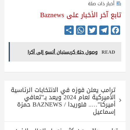
أخبار ذات صلة
تابع آخر الأخبار على Baznews
S
W
T
Te
Fa
ha
ha
wi
le
ce
re
ts
tte
gr
bo
READ
وصول جثة كريستيان أتسو إلى أكرا
A
r
a
ok
pp
m
تصفّح
ترامب يعلن فوزه في الانتخابات الرئاسية
المقالات
الأميركية لعام 2024 ويعد بـ”تعافي
أميركا”….. فلوريدا / BAZNEWS حمزة
إسماعيل