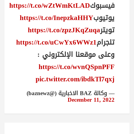
فيسبوك
https://t.co/wZtWmKtLAD
يوتيوب
https://t.co/InepzkaHHY
تويتر
https://t.co/zpzJKqZuqa
تلجرام
https://t.co/uCwYx6WWz1
وعلى موقعنا الإلكتروني :
https://t.co/wvnQSpnPFF
pic.twitter.com/ibdkTl7qxj
— وكالة BAZ الاخبارية (@baznewz)
December 11, 2022