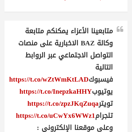
متابعينا الأعزاء يمكنكم متابعة
وكالة BAZ الاخبارية على منصات
التواصل الاجتماعي عبر الروابط
التالية
فيسبوك
https://t.co/wZtWmKtLAD
يوتيوب
https://t.co/InepzkaHHY
تويتر
https://t.co/zpzJKqZuqa
تلجرام
https://t.co/uCwYx6WWz1
وعلى موقعنا الإلكتروني :