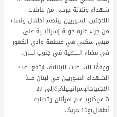
شهداء
وثلاثة
جرحى
من
عائلات
اللاجئين السوريين
بينهم أطفال ونساء
من
جراء
غارة
جوية
إسرائيلية على
مبنى سكني في منطقة وادي
الكفور
في
قضاء
النبطية
في
جنوب
لبنان.
ووفقًا للسلطات
للبنانية، ارتفع
عدد
الشهداء السوريين في لبنان منذ
الاجتياح
الإسرائيلي
لغزة
إلى 29
شهيدًا
(بينهم
امرأتان
وثمانية
أطفال)
و
16
جريحًا.