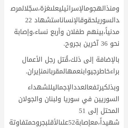
ومنذ
الهجوم
الإسرائيلي
على
غزة،
سجّل
المرص
د
السوري
لحقوق
الإنسان
استشهاد 22
مدنياً،
بينهم
طفلان
وأربع
نساء،
وإصابة
نحو 36
آخرين بجروح.
بالإضافة
إلى
ذلك،
قُتل
رجل الأعمال
براء
خاطرجي
وابن
عمه
المقربان
من
إيران.
وبذلك
يرتفع
العدد
الإجمالي
للشهداء
السوريين في
سوريا
ولبنان والجولان
المحتل إلى 51
شهيداً،
مع
إصابة
52
على
الأقل
بجروح
متفاوتة