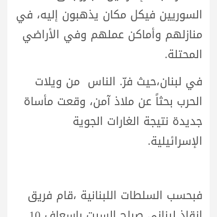
السوريين
في
كل
مكان يذهبون إليه،
في
منازلهم وأماكن عملهم وفي الأراضي
المحتلة.
في
لبنان،
حيث
فرّ.
الناس
من ويلات
الحرب
بحثاً
عن ملاذ
آمن، وقعت مأساة
جديدة نتيجة الغارات الجوية
الإسرائيلية.
فبحسب السلطات اللبنانية ،
قام
فريق
إنقاذ
لبناني
صباح
السبت
بإسعاف
10