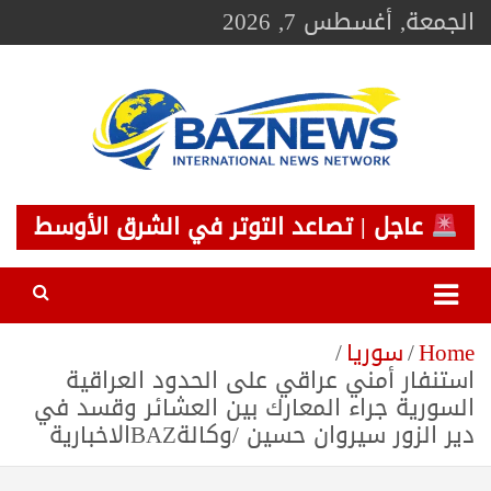
Ski
الجمعة, أغسطس 7, 2026
t
conten
BAZNEWS
شبكة باز الإخبارية
عاجل | تصاعد التوتر في الشرق الأوسط
Home
سوريا
استنفار أمني عراقي على الحدود العراقية
السورية جراء المعارك بين العشائر وقسد في
دير الزور سيروان حسين /وكالةBAZالاخبارية