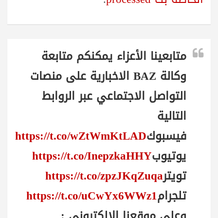
متابعينا الأعزاء يمكنكم متابعة
وكالة BAZ الاخبارية على منصات
التواصل الاجتماعي عبر الروابط
التالية
فيسبوك
https://t.co/wZtWmKtLAD
يوتيوب
https://t.co/InepzkaHHY
تويتر
https://t.co/zpzJKqZuqa
تلجرام
https://t.co/uCwYx6WWz1
وعلى موقعنا الإلكتروني :