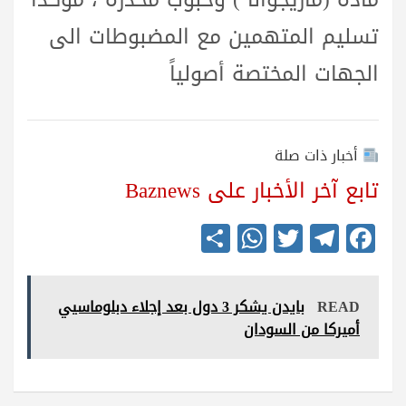
تسليم المتهمين مع المضبوطات الى
الجهات المختصة أصولياً
أخبار ذات صلة
تابع آخر الأخبار على Baznews
S
W
T
Te
Fa
ha
ha
wi
le
ce
re
ts
tte
gr
bo
READ
بايدن يشكر 3 دول بعد إجلاء دبلوماسيي
A
r
a
ok
أميركا من السودان
pp
m