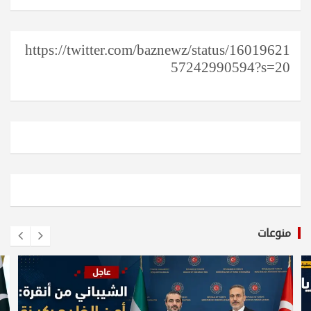
https://twitter.com/baznewz/status/16019621
57242990594?s=20
منوعات