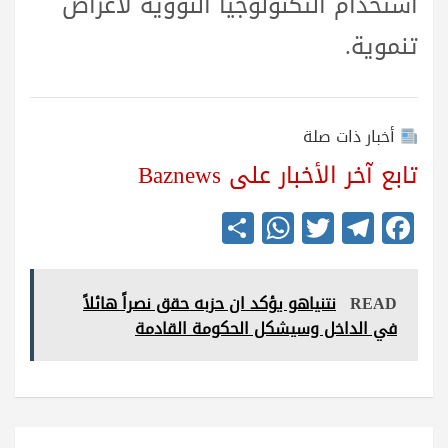
استخدام التكنولوجيا النووية لأغراض
تنموية.
أخبار ذات صلة
تابع آخر الأخبار على Baznews
S
W
T
Te
Fa
ha
ha
wi
le
ce
re
ts
tte
gr
bo
READ
نتنياهو يؤكد ان حزبه حقق نصراً هائلاً
A
r
a
ok
في الداخل وسيشكل الحكومة القادمة
pp
m
تصفّح