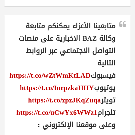
متابعينا الأعزاء يمكنكم متابعة
وكالة BAZ الاخبارية على منصات
التواصل الاجتماعي عبر الروابط
التالية
فيسبوك
https://t.co/wZtWmKtLAD
يوتيوب
https://t.co/InepzkaHHY
تويتر
https://t.co/zpzJKqZuqa
تلجرام
https://t.co/uCwYx6WWz1
وعلى موقعنا الإلكتروني :