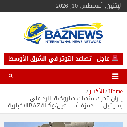
Ski
الإثنين, أغسطس 10, 2026
t
conten
BAZNEWS
شبكة باز الإخبارية
عاجل | تصاعد التوتر في الشرق الأوسط
Home
الأخبار
إيران تحرك منصات صاروخية للرد على
إسرائيل…. حمزة أسماعيل/وكالةBAZالاخبارية