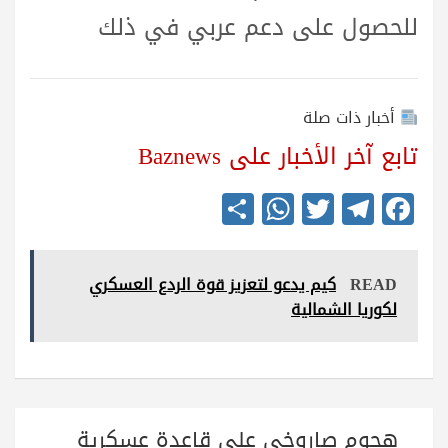
للحصول على دعم عربي في ذلك
أخبار ذات صلة
تابع آخر الأخبار على Baznews
S
W
T
Te
Fa
ha
ha
wi
le
ce
re
ts
tte
gr
bo
READ
كيم يدعو لتعزيز قوة الردع العسكري
A
r
a
ok
لكوريا الشمالية
pp
m
تصفّح
هجوم صاروخي على قاعدة عسكرية