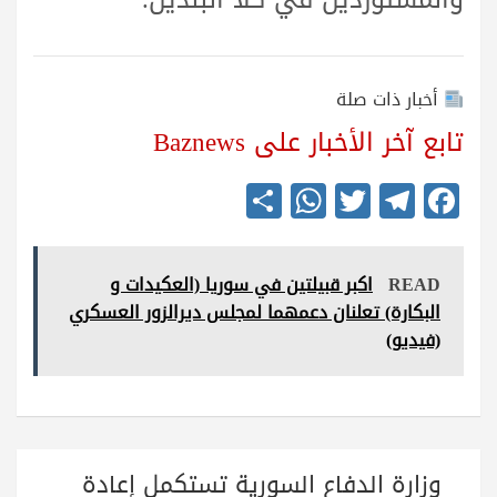
أخبار ذات صلة
تابع آخر الأخبار على Baznews
S
W
T
Te
Fa
ha
ha
wi
le
ce
re
ts
tte
gr
bo
READ
اكبر قبيلتين في سوريا (العكيدات و
A
r
a
ok
البكارة) تعلنان دعمهما لمجلس ديرالزور العسكري
pp
m
(فيديو)
تصفّح
وزارة الدفاع السورية تستكمل إعادة