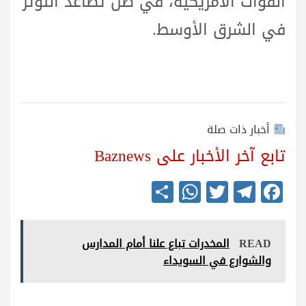
القوات الأمريكية، في ظل تصاعد التوتر
في الشرق الأوسط.
أخبار ذات صلة
تابع آخر الأخبار على Baznews
S
W
T
Te
Fa
ha
ha
wi
le
ce
re
ts
tte
gr
bo
READ
المخدرات تباع علنا أمام المدارس
A
r
a
ok
والشوارع في السويداء
pp
m