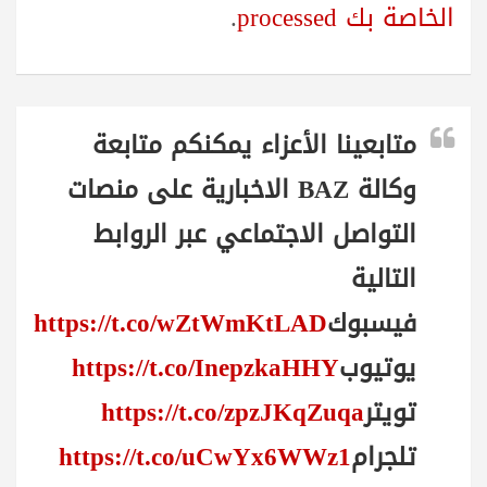
الخاصة بك processed
.
متابعينا الأعزاء يمكنكم متابعة
وكالة BAZ الاخبارية على منصات
التواصل الاجتماعي عبر الروابط
التالية
فيسبوك
https://t.co/wZtWmKtLAD
يوتيوب
https://t.co/InepzkaHHY
تويتر
https://t.co/zpzJKqZuqa
تلجرام
https://t.co/uCwYx6WWz1