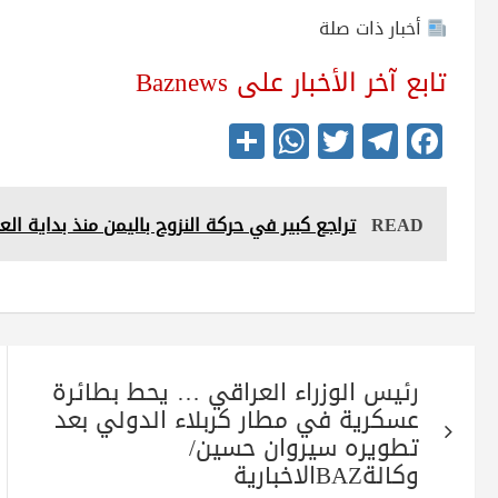
أخبار ذات صلة
تابع آخر الأخبار على Baznews
S
W
T
Te
Fa
ha
ha
wi
le
ce
re
ts
tte
gr
bo
READ
تراجع كبير في حركة النزوح باليمن منذ بداية الع
A
r
a
ok
pp
m
تصفّح
رئيس الوزراء العراقي … يحط بطائرة
المقالات
عسكرية في مطار كربلاء الدولي بعد
تطويره سيروان حسين/
وكالةBAZالاخبارية