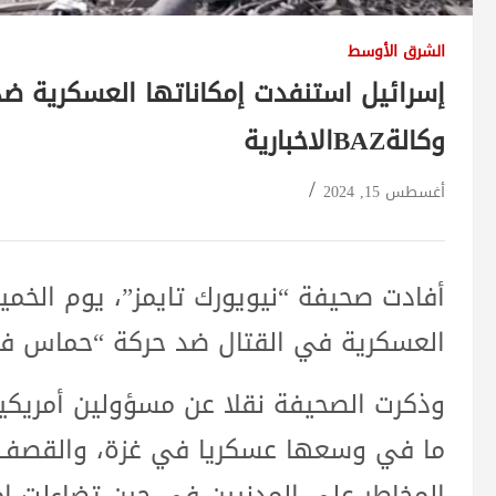
الشرق الأوسط
إسرائيل استنفدت إمكاناتها العسكرية 
وكالةBAZالاخبارية
أغسطس 15, 2024
أفادت صحيفة “نيويورك تايمز”، يوم الخمي
العسكرية في القتال ضد حركة “حماس في
وذكرت الصحيفة نقلا عن مسؤولين أمريكي
ما في وسعها عسكريا في غزة، والقصف ال
المخاطر على المدنيين في حين تضاءلت إ