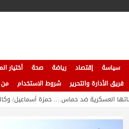
سياسة
إقتصاد
رياضة
صحة
أختيار الم
فريق الأدارة والتحرير
شروط الاستخدام
من نحن
ا العسكرية ضد حماس…. حمزة أسماعيل/ وكالةBAZالاخباري