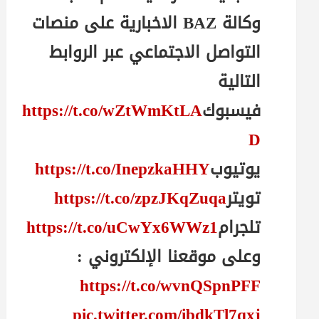
وكالة BAZ الاخبارية على منصات
التواصل الاجتماعي عبر الروابط
التالية
فيسبوك
https://t.co/wZtWmKtLA
D
يوتيوب
https://t.co/InepzkaHHY
تويتر
https://t.co/zpzJKqZuqa
تلجرام
https://t.co/uCwYx6WWz1
وعلى موقعنا الإلكتروني :
https://t.co/wvnQSpnPFF
pic.twitter.com/ibdkTl7qxj