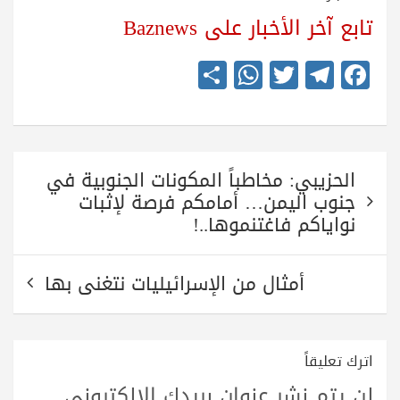
تابع آخر الأخبار على Baznews
S
W
T
Te
Fa
ha
ha
wi
le
ce
re
ts
tte
gr
bo
A
r
a
ok
تصفّح
pp
m
الحزيبي: مخاطباً المكونات الجنوبية في
المقالات
جنوب اليمن… أمامكم فرصة لإثبات
نواياكم فاغتنموها..!
أمثال من الإسرائيليات نتغنى بها
اترك تعليقاً
لن يتم نشر عنوان بريدك الإلكتروني.