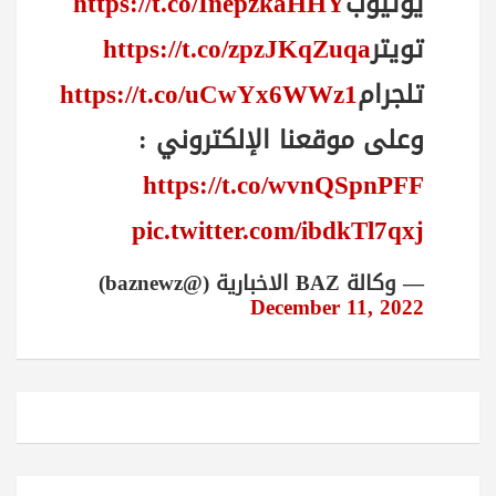
يوتيوب
https://t.co/InepzkaHHY
تويتر
https://t.co/zpzJKqZuqa
تلجرام
https://t.co/uCwYx6WWz1
وعلى موقعنا الإلكتروني :
https://t.co/wvnQSpnPFF
pic.twitter.com/ibdkTl7qxj
— وكالة BAZ الاخبارية (@baznewz)
December 11, 2022