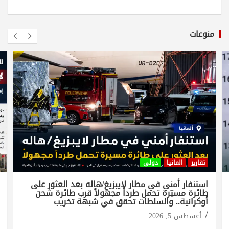
منوعات
تقارير
المانيا
دولي
استنفار أمني في مطار لايبزيغ/هاله بعد العثور على
طائرة مسيّرة تحمل طرداً مجهولاً قرب طائرة شحن
أوكرانية.. والسلطات تحقق في شبهة تخريب
أغسطس 5, 2026