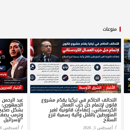
منوعات
الأخبار
الشرق الأوسط
أختيار المحررين
التحالف الحاكم في تركيا يقدّم مشروع
عبد الرحمن 
قانون لإتمام حل حزب العمال
الجمهوري: 
الكردستاني.. إعفاءات قانونية لغير
بشكل صحيح ف
المتورطين بالقتل وآلية رسمية لنزع
وترمب يصفه
السلاح
لإسرائيل”
أغسطس 5, 2026
أغسطس 6, 2026