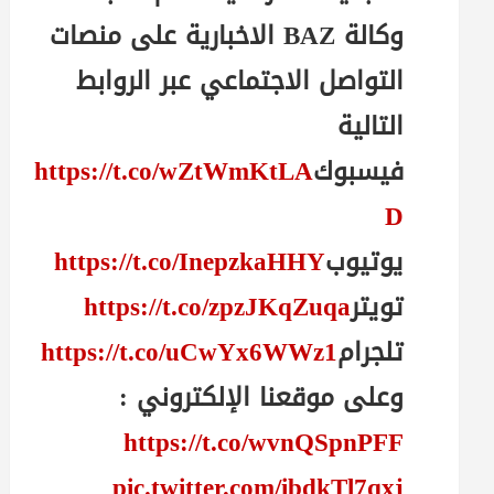
وكالة BAZ الاخبارية على منصات
التواصل الاجتماعي عبر الروابط
التالية
فيسبوك
https://t.co/wZtWmKtLA
D
يوتيوب
https://t.co/InepzkaHHY
تويتر
https://t.co/zpzJKqZuqa
تلجرام
https://t.co/uCwYx6WWz1
وعلى موقعنا الإلكتروني :
https://t.co/wvnQSpnPFF
pic.twitter.com/ibdkTl7qxj