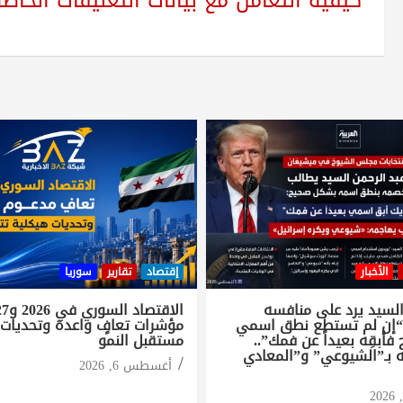
كيفية التعامل مع بيانات التعليقات الخاصة بك sed
الأخبار
إقتصاد
تقارير
سوريا
السيد يرد على منافسه
“إن لم تستطع نطق اسمي
مؤشرات تعافٍ واعدة وتحديات 
أبقِه بعيداً عن فمك”..
مستقبل النمو
 بـ”الشيوعي” و”المعادي
أغسطس 6, 2026