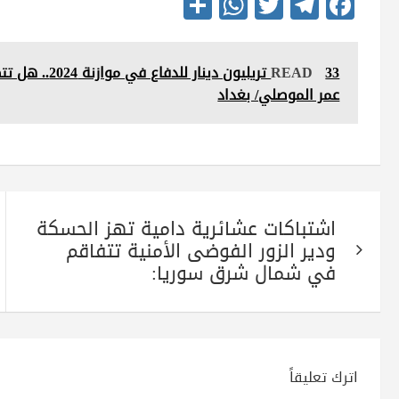
S
W
T
Te
Fa
ha
ha
wi
le
ce
re
ts
tte
gr
bo
READ
33 تريليون دي
A
r
a
ok
عمر الموصلي/ بغداد
pp
m
تصفّح
اشتباكات عشائرية دامية تهز الحسكة
المقالات
ودير الزور الفوضى الأمنية تتفاقم
في شمال شرق سوريا:
اترك تعليقاً