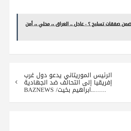
نار للدفاع في موازنة 2024.. هل تتضمن صفقات تسليح ؟ - عاجل .. العراق ،، محلي ،، أمن
الرئيس الموريتاني يدعو دول غرب
إفريقيا إلى التحالف ضد الجهادية
……..ابراهيم بخيت/ BAZNEWS