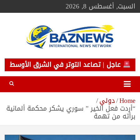
Ski
السبت, أغسطس 8, 2026
t
conten
BAZNEWS
شبكة باز الإخبارية
عاجل | تصاعد التوتر في الشرق الأوسط
Home
دولي
“أردت فعل الخير ” سوري يشكر محكمة ألمانية
برأته من تهمة