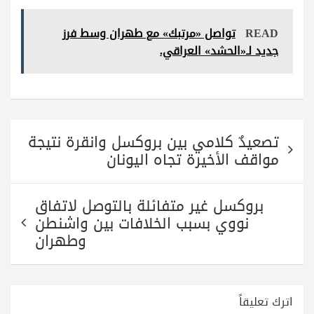
ha
ha
wi
le
ce
re
ts
tte
gr
bo
READ
تواصل «مرتبك» مع طهران وسط فرز
A
r
a
ok
جديد لـ«الحشد» العراقي.
pp
m
تصفّح
تصعيدٌ كلامي بين بروكسل وانقرة نتيجة
المقالات
مواقف الأخيرة تجاه اليونان
بروكسل غير متفائلة بالتوصل لاتفاق
نووي بسبب الخلافات بين واشنطن
وطهران
اترك تعليقاً