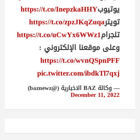
يوتيوب
https://t.co/InepzkaHHY
تويتر
https://t.co/zpzJKqZuqa
تلجرام
https://t.co/uCwYx6WWz1
وعلى موقعنا الإلكتروني :
https://t.co/wvnQSpnPFF
pic.twitter.com/ibdkTl7qxj
— وكالة BAZ الاخبارية (@baznewz)
December 11, 2022