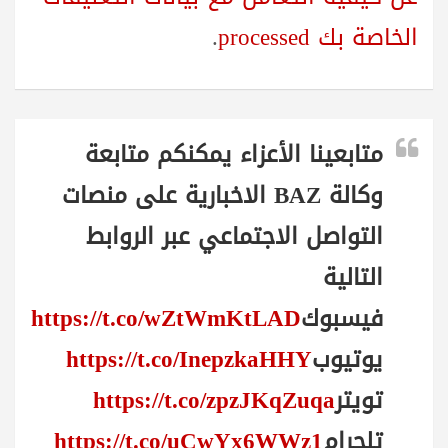
الخاصة بك processed
.
متابعينا الأعزاء يمكنكم متابعة
وكالة BAZ الاخبارية على منصات
التواصل الاجتماعي عبر الروابط
التالية
فيسبوك
https://t.co/wZtWmKtLAD
يوتيوب
https://t.co/InepzkaHHY
تويتر
https://t.co/zpzJKqZuqa
تلجرام
https://t.co/uCwYx6WWz1