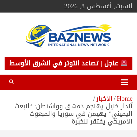
Ski
السبت, أغسطس 8, 2026
t
conten
BAZNEWS
شبكة باز الإخبارية
عاجل | تصاعد التوتر في الشرق الأوسط
Home
الأخبار
آلدار خليل يهاجم دمشق وواشنطن: “البعث
اليميني” يهيمن في سوريا والمبعوث
الأمريكي يفتقر للخبرة