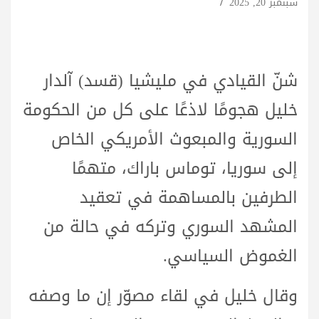
سبتمبر 20, 2025
شنّ القيادي في مليشيا (قسد) آلدار
خليل هجومًا لاذعًا على كل من الحكومة
السورية والمبعوث الأمريكي الخاص
إلى سوريا، توماس باراك، متهمًا
الطرفين بالمساهمة في تعقيد
المشهد السوري وتركه في حالة من
الغموض السياسي.
وقال خليل في لقاء مصوّر إن ما وصفه