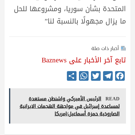
المتحدة بشأن سوريا، ومشروعها للحل
ما يزال مجهولًا بالنسبة لنا”
أخبار ذات صلة
تابع آخر الأخبار على Baznews
S
W
T
Te
Fa
ha
ha
wi
le
ce
re
ts
tte
gr
bo
READ
الرئيس الأميركي واشنطن مستعدة
A
r
a
ok
لمساعدة إسرائيل في مواجهة الهجمات الايرانية
pp
m
الصاروخية حمزة أسماعيل/امريكا