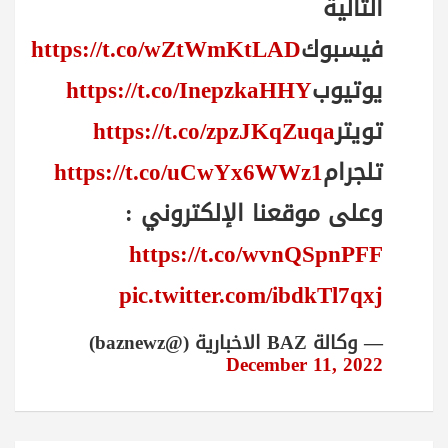
التالية
فيسبوك
https://t.co/wZtWmKtLAD
يوتيوب
https://t.co/InepzkaHHY
تويتر
https://t.co/zpzJKqZuqa
تلجرام
https://t.co/uCwYx6WWz1
وعلى موقعنا الإلكتروني :
https://t.co/wvnQSpnPFF
pic.twitter.com/ibdkTl7qxj
— وكالة BAZ الاخبارية (@baznewz)
December 11, 2022