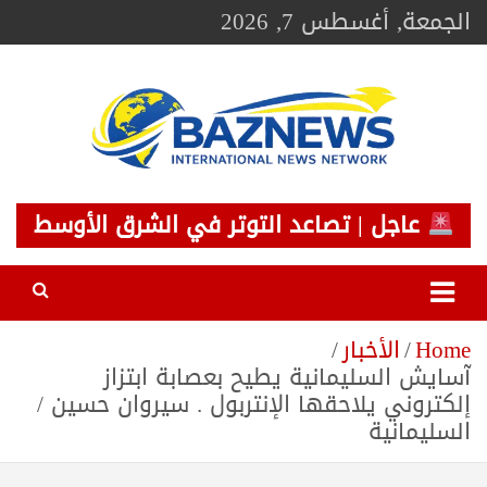
Ski
الجمعة, أغسطس 7, 2026
t
conten
BAZNEWS
شبكة باز الإخبارية
عاجل | تصاعد التوتر في الشرق الأوسط
Home
الأخبار
آسايش السليمانية يطيح بعصابة ابتزاز
إلكتروني يلاحقها الإنتربول . سيروان حسين /
السليمانية