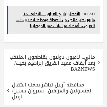
ha
ha
wi
le
ce
re
ts
tte
gr
bo
READ
الأفضل بتاريخ العراق".. التجارة: 1.5
A
r
a
ok
مليون طن فائض من الحنطة ونخطط لتصديرها ...
pp
m
العراق ،، أقتصاد مراسلنا / عمر الموصلييا
تصفّح
مالي.. لاعبون دوليون يقاطعون المنتخب
المقالات
بعد ايقاف عميد الفريق إبراهيم بخيت/
BAZNEWS
محافظة أربيل تباشر بحملة اعتقال
المتسولين والعرّافين.. سيروان حسين/
اربيل