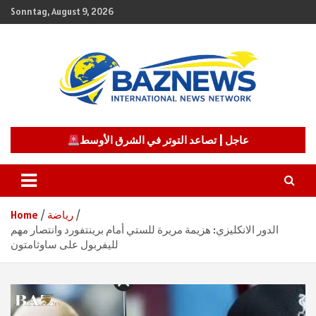
Skip
Sonntag, August 9, 2026
to
content
شبكة باز الإخبارية
BAZNEWS
عاجل | تصاعد التوتر في الشرق الأوسط
رياضة
Home
الدور الانكليزي: هزيمة مريرة للستي أمام برينتفورد وانتصار مهم
لليفربول على ساوثامتون