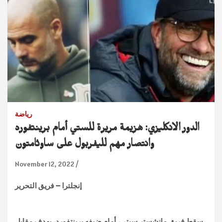
رياضة
الدور الانكليزي: هزيمة مريرة للستي أمام برينتفورد
وانتصار مهم لليفربول على ساوثامتون
November 12, 2022
إنجلترا – فريق التحرير
سقط فريق مانشستر سيتي، أمام ضيفه برينتفورد، بهدف مقابل