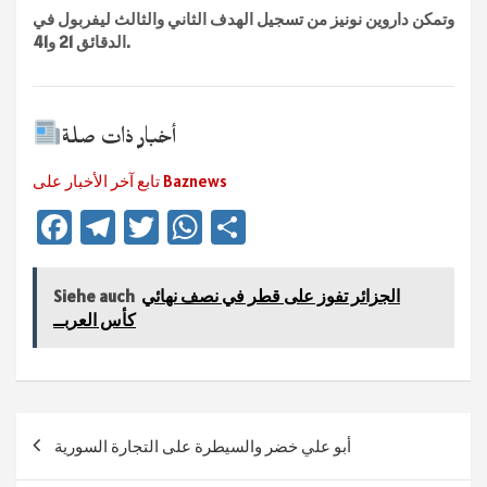
وتمكن داروين نونيز من تسجيل الهدف الثاني والثالث ليفربول في
الدقائق 21 و41.
أخبار ذات صلة
تابع آخر الأخبار على Baznews
Fa
Te
T
W
Te
ce
le
wi
h
ile
b
gr
tt
at
n
الجزائر تفوز على قطر في نصف نهائي
Siehe auch
sA
er
a
o
كأس العربــ
ok
m
p
p
Beitragsnavigation
أبو علي خضر والسيطرة على التجارة السورية