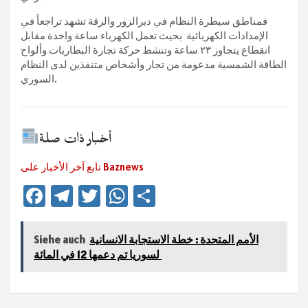
فمناطق سيطرة النظام في ديرالزور والرقة تشهد تراجعاً في
الإمدادات الكهربائية بحيث تعمل الكهرباء ساعة واحدة مقابل
انقطاع يتجاوز ٢٣ ساعة وتنشط حركة تجارة البطاريات وألواح
الطاقة الشمسية مدعومة من تجار وأشخاص متنفذين لدى النظام
السوري.
أخبار ذات صلة
تابع آخر الأخبار على Baznews
Fa
Te
T
W
Te
ce
le
wi
h
ile
b
gr
tt
at
n
الأمم المتحدة : خطة الاستجابة الانسانية
Siehe auch
لسوريا تم دعمها 12 في المائة
sA
er
a
o
ok
m
p
p