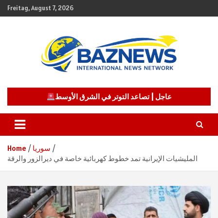
Skip
Freitag, August 7, 2026
to
content
شبكة باز الإخبارية
BAZNEWS
عاجل | تصاعد التوتر في الشرق الأوسط
سوريا
Home
المليشيات الإيرانية تمد خطوط كهربائية خاصة في ديرالزور والرقة