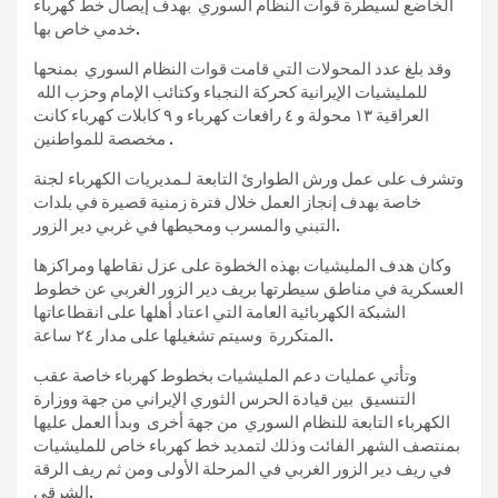
الخاضع لسيطرة قوات النظام السوري بهدف إيصال خط كهرباء
خدمي خاص بها.
وقد بلغ عدد المحولات التي قامت قوات النظام السوري بمنحها
للمليشيات الإيرانية كحركة النجباء وكتائب الإمام وحزب الله
العراقية ١٣ محولة و ٤ رافعات كهرباء و ٩ كابلات كهرباء كانت
مخصصة للمواطنين .
وتشرف على عمل ورش الطوارئ التابعة لـمديريات الكهرباء لجنة
خاصة بهدف إنجاز العمل خلال فترة زمنية قصيرة في بلدات
التبني والمسرب ومحيطها في غربي دير الزور.
وكان هدف المليشيات بهذه الخطوة على عزل نقاطها ومراكزها
العسكرية في مناطق سيطرتها بريف دير الزور الغربي عن خطوط
الشبكة الكهربائية العامة التي اعتاد أهلها على انقطاعاتها
المتكررة وسيتم تشغيلها على مدار ٢٤ ساعة.
وتأتي عمليات دعم المليشيات بخطوط كهرباء خاصة عقب
التنسيق بين قيادة الحرس الثوري الإيراني من جهة ووزارة
الكهرباء التابعة للنظام السوري من جهة أخرى وبدأ العمل عليها
بمنتصف الشهر الفائت وذلك لتمديد خط كهرباء خاص للمليشيات
في ريف دير الزور الغربي في المرحلة الأولى ومن ثم ريف الرقة
الشرقي.