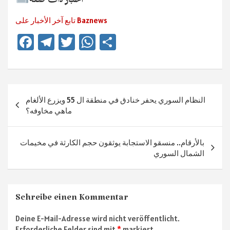
أخبار ذات صلة
تابع آخر الأخبار على Baznews
Fa
Te
T
W
Te
ce
le
wi
h
ile
b
gr
tt
at
n
o
a
er
sA
Beitragsnavigation
النظام السوري يحفر خنادق في منطقة ال 55 ويزرع الألغام
ok
m
p
ماهي مخاوفه؟
p
بالأرقام.. منسقو الاستجابة يوثقون حجم الكارثة في مخيمات
الشمال السوري
Schreibe einen Kommentar
Deine E-Mail-Adresse wird nicht veröffentlicht.
Erforderliche Felder sind mit
*
markiert