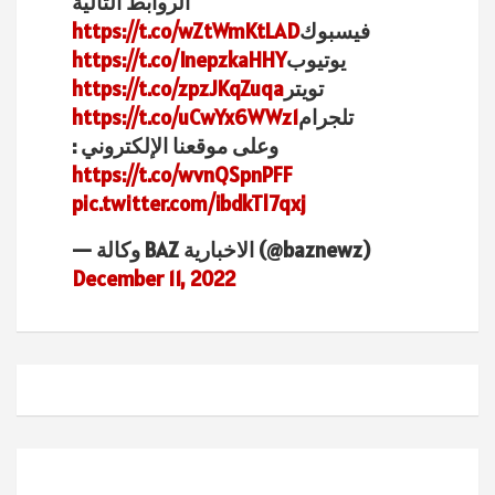
الروابط التالية
فيسبوك
https://t.co/wZtWmKtLAD
يوتيوب
https://t.co/InepzkaHHY
تويتر
https://t.co/zpzJKqZuqa
تلجرام
https://t.co/uCwYx6WWz1
وعلى موقعنا الإلكتروني :
https://t.co/wvnQSpnPFF
pic.twitter.com/ibdkTl7qxj
— وكالة BAZ الاخبارية (@baznewz)
December 11, 2022