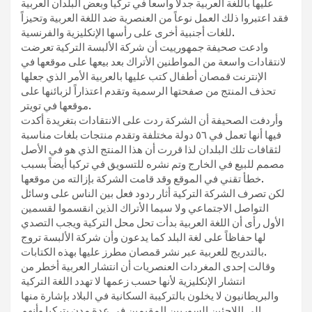
عليها باللغة العربية جدلاً واسعاً في تركيا وبعض البلدان العربية
فقد اعتبروا ذلك العمل نوعاً من العنصرية ضد اللغة العربية وتحيزاً
للغات أجنبية أخرى على رأسها الإنكليزية والفرنسية.
وادعت صحيفة جمهورييت أن شركة الألبسة التركية تعرضت
لانتقادات واسعة من المواطنين الأتراك بعد بيعها على موقعها في
الإنترنت قمصان أطفال كتب عليها بالعربية الأمر الذي جعلها
تحذف المنتج من صفحتها الرسمية وتقدم اعتذاراً لزبائنها على
موقعها في تويتر.
وأردفت الصحيفة أن الشركة ردت على الانتقادات بتغريدة أكدت
فيها أنها تعمل في ٥٦ دولة مختلفة وتقدم منتجات بلغات مناسبة
لثقافات تلك البلدان ​لذا قررت أن هذا المنتج الذي هو في الأصل
مصمم للبيع في الخارج وتم نشره للتسويق في تركيا أيضاً بسبب
خطأ تقني في الموقع وقد قامت الشركة بإزالته من موقعها.
لكن تصرف الشركة التركية أثار ردود فعل بين الناس على وسائل
التواصل الاجتماعي ولا سيما الأتراك الذين انقسموا لقسمين
الأول رأى أن اللغة العربية بدأت تحل محل التركية ويجب التصدي
لها حفاظاً على لغة البلد كما يدعون وأن شركة الألبسة تروج
بالتدريج للعربية عبر نشر قمصان مطرز عليها بهذه الكتابات.
وقالت إحدى المغردات العنصريات أن انتشار العربية أخطر من
انتشار الإنكليزية لأنها حسب زعمها لا تهدد اللغة التركية
والبريطانيون لا يخلون بالتركيبة السكانية في البلاد بإشارة منها
إلى اللاجئين السوريين المقيمين في عدة مدن بتركيا وأنهم