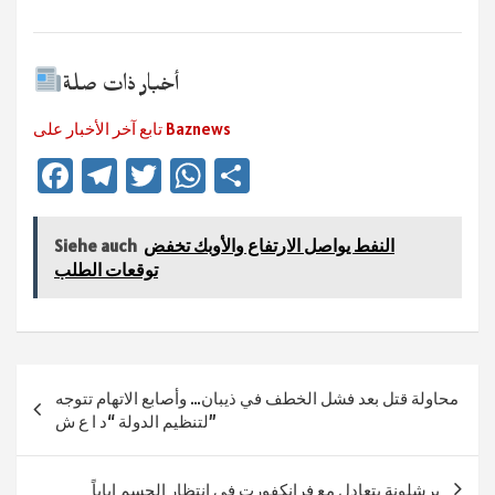
أخبار ذات صلة
تابع آخر الأخبار على Baznews
Fa
Te
T
W
Te
ce
le
wi
h
ile
b
gr
tt
at
n
النفط يواصل الارتفاع والأوبك تخفض
Siehe auch
sA
er
a
o
توقعات الطلب
ok
m
p
p
Beitragsnavigation
محاولة قتل بعد فشل الخطف في ذيبان… وأصابع الاتهام تتوجه
لتنظيم الدولة “د ا ع ش”
برشلونة يتعادل مع فرانكفورت في انتظار الحسم إياباً