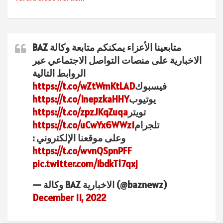
متابعينا الأعزاء يمكنكم متابعة وكالة BAZ
الاخبارية على منصات التواصل الاجتماعي عبر
الروابط التالية
فيسبوك
https://t.co/wZtWmKtLAD
يوتيوب
https://t.co/InepzkaHHY
تويتر
https://t.co/zpzJKqZuqa
تلجرام
https://t.co/uCwYx6WWz1
وعلى موقعنا الإلكتروني :
https://t.co/wvnQSpnPFF
pic.twitter.com/ibdkTl7qxj
— وكالة BAZ الاخبارية (@baznewz)
December 11, 2022