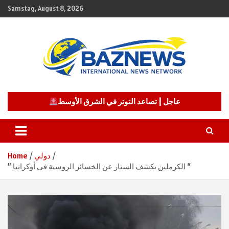
Skip
Samstag, August 8, 2026
to
content
شبكة باز الإخبارية
BAZNEWS
عاجل | تصاعد التوتر في الشرق الأوسط
دولي
Home
” الكرملين يكشف الستار عن الخسائر الروسية في أوكرانيا “