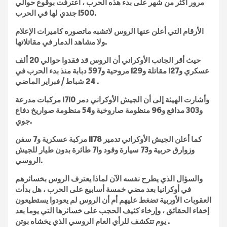
مرور أكثر من شهر على بدء هذه الحرب ، اعترفت بوقوع حوالي
1500 جندي لها في الحرب.
الأرقام التي أعلن عنها الروس لاتشبه ماتصوره كاميرات الإعلام
ولا مشاهد الدمار في مقاتلاتها.
حيث أقر الجانب الأوكراني أن الروس قد فقدوا حوالي 20 ألف
عسكري و127 مقاتلة و129 مروحية و597 دبابة منذ بدء الحرب في
24 شباط / فبراير الماضي .
وأشارت الهيئة إلى أن الجيش الأوكراني دمر 1710 مركبات مدرعة
و303 مدافع و96 منظومة صاروخية و54 منظومة صواريخ دفاع
جوي.
كما أعلن الجيش الأوكراني تدمير 1178 مركبة عسكرية و7 سفن
وزوارق حربية و73 سيارة وقود و71 طائرة بدون طيار للجيش
الروسي.
والسؤال الذي يطرح نفسه الآن لماذا يعترف الروس بخسائرهم
في أوكرانيا بعد مضي خمسة أسابيع على الحرب ، هل بدأت
العقوبات الأوربية تضغط عليهم أم أن الروس لم يعودوا يستطيعون
إخفاء الحقائق ، وإرخاء كثيف الحجب على خسائرها التي يوما بعد
يوم تتكشف للرأي العام الروسي الذي يخشاه بوتن .