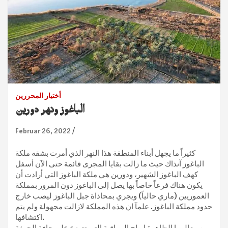
أختيار المحررين
الباغوز ونهر دورين
Februar 26, 2022
كثيراً ما يجهل أبناء المنطقة هذا النهر الذي أمرت بشقه ملكة
الباغوز آنذاك حيث ما زالت بقايا المجرى قائمة حتى الآن أسفل
كهف الباغوز الشهير، ودورين هي ملكة الباغوز التي أرادت أن
يكون هناك فرعاً خاصاً بها يصل إلى الباغوز دون المرور بمملكة
العموريين (ماري حالياً) ويجري بمحاذاة جبل الباغوز ليصب خارج
حدود مملكة الباغوز. علمآ ان هذه المملكة لازالت مجهولة ولم يتم
اكتشافها.
ومن معالمها الظاهرة ابراج المراقبة التي تتوزع على حافة الچهفة