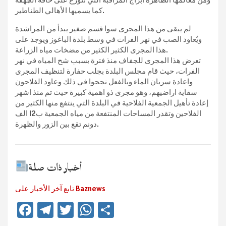
كما يسميها الأهالي الطناطير.
لم يبقى من هذا المجرى سوا قسم صغير يبدأ من المراشدة
ويُعاود الصب في نهر الفرات في وسط بلدة الباغوز ويوجد على
هذا المجرى الكثير الكثير من مضخات مياه الزراعة.
تعرض هذا المجرى للجفاف منذ فترة بسبب شح المياه في نهر
الفرات، حيث قام مجلس البلدة بجلب حفارة لتنظيف المجرى
واعادة سريان الماء وبالفعل نجحوا في ذلك وعاود الفلاحون
سقاية اراضيهم، وهو مجرى ذو اهمية كبيرة حيث تم منذ اشهر
إعادة تأهيل الجمعية الفلاحية في البلدة التي ينتفع منها الكثير من
الفلاحين وتقدر المساحات المنتفعة من مياه الجمعية ب12 الف
دونم تقع بين الزور والظهرة.
أخبار ذات صلة
تابع آخر الأخبار على Baznews
Fa
Te
T
W
Te
ce
le
wi
h
ile