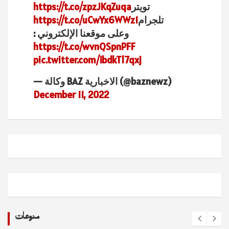
تويتر
https://t.co/zpzJKqZuqa
تلجرام
https://t.co/uCwYx6WWz1
وعلى موقعنا الإلكتروني :
https://t.co/wvnQSpnPFF
pic.twitter.com/ibdkTl7qxj
— وكالة BAZ الاخبارية (@baznewz)
December 11, 2022
منوعات