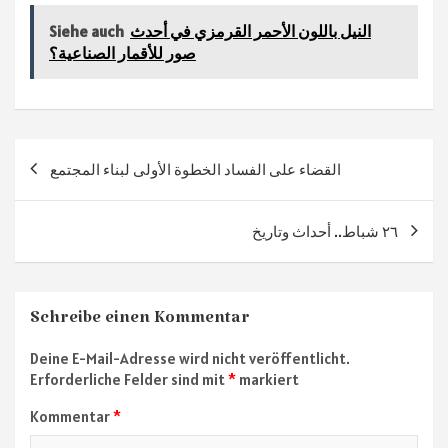
b
gr
tt
at
n
النيل باللون الأحمر القرمزي في أحدث
Siehe auch
sA
er
a
o
صور للأقمار الصناعية؟
ok
m
p
p
Beitragsnavigation
القضاء على الفساد الخطوة الأولى لبناء المجتمع
٢٦ شباط.. أحداث وتاريخ
Schreibe einen Kommentar
Deine E-Mail-Adresse wird nicht veröffentlicht.
Erforderliche Felder sind mit
*
markiert
Kommentar
*