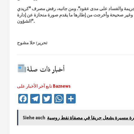
لجريمة والفساد على مدى عقود”. ومن جانبه، رفض مصرف “كريدي
 وغير صحيحة وأخرجت من إطارها ما يقدم صورة منحازة عن إدارة
الشؤون”.
تحرير: حلا مشوح
أخبار ذات صلة
تابع آخر الأخبار على Baznews
Fa
Te
T
W
Te
ce
le
wi
h
ile
b
gr
tt
at
n
رة مسيرة يشعل حريقا في مصفاة نفط روسية
Siehe auch
o
a
er
sA