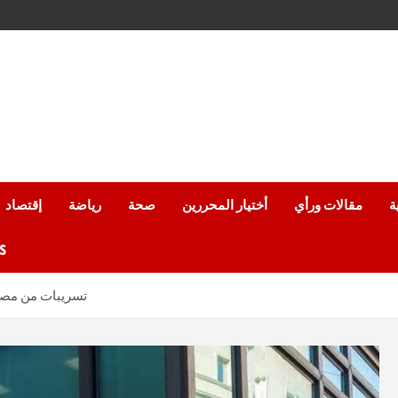
ة
مقالات ورأي
أختيار المحررين
صحة
رياضة
إقتصاد
من
تسريبات من مصرف