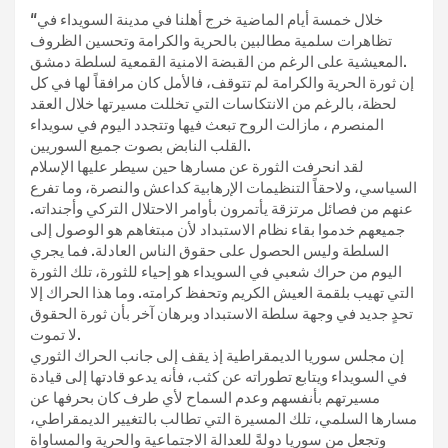
“خلال خمسة أيام الماضية خرج أهلنا في مدينة السويداء في
تظاهرات سلمية مطالبين بالحرية والكرامة وتحسين الظروف
المعيشية على الرغم من القبضة الامنية القمعية لسلطة دمشق.
إن ثورة الحرية والكرامة لم تتوقف، فالأمل كان مرافقاً لها في كل
لحظة، بالرغم من الانتكاسات التي تخللت مسيرتها خلال العقد
المنصرم ، مازالت الروح تبعث فيها وتتجدد اليوم في سويداء
القلب النابض بصوت جميع السوريين.
لقد انحرفت الثورة عن مسارها حين سيطر عليها الإسلام
السياسي، ولاحقاً التنظيمات الإرهابية كداعش والنصرة، وما تفرع
عنهم من فصائل مرتزقة يأتمرون بأوامر الاحتلال التركي وأجنداته.
جميعهم خدموا بقاء نظام الاستبداد لأن مبتغاهم هو الوصول إلى
السلطة وليس الحصول على حقوق الناس العادلة. فما يجري
اليوم من حراك شعبي في السويداء هو إحياء للثورة، تلك الثورة
التي تهيب بلقمة العيش الكريم وتحفظ كرامته. وما هذا الحراك إلا
تحدٍ جديد في وجهة سلطة الاستبداد وبرهان آخر بأن ثورة الحقوق
لا تموت.
إن مجلس سوريا الديمقراطية إذ يقف إلى جانب الحراك الثوري
في السويداء ويتابع تطوراته عن كثب، فأنه يدعو قادتها إلى قيادة
مسيرتهم بأنفسهم وعدم السماح لأي طرف كان بحرفها عن
مسارها السلمي، تلك المسيرة التي تطالب بالتغيير الديمقراطي،
وتجعل من سوريا دولةً للعدالة الاجتماعية والحرية والمساواة