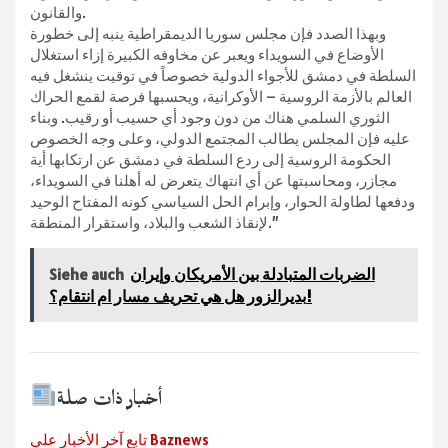
والقانون.
وبهذا الصدد فإن مجلس سوريا الديمقراطية ينبه إلى خطورة
الأوضاع في السويداء ويعبر عن مخاوفه الكبيرة إزاء استغلال
السلطة في دمشق للأجواء الدولية خصوصاً في توقيت ينشغل فيه
العالم بالأزمة الروسية – الأوكرانية، ويحسبها فرصة لقمع الحراك
الثوري السلمي هناك من دون وجود أي حسيب أو رقيب. وبناء
عليه فإن المجلس يطالب المجتمع الدولي، وعلى وجه الخصوص
الحكومة الروسية إلى ردع السلطة في دمشق عن ارتكابها أية
مجازر، ومحاسبتها عن أي انتهاك يتعرض له أهلنا في السويداء،
ودفعها لطاولة الحوار، وإبرام الحل السياسي كونه المفتاح الوحيد
لإنقاذ الشعب والبلاد، واستقرار المنطقة.”
الضربات المتبادلة بين الأمريكان وإيران
Siehe auch
بديرالزور هل هي تحريف مسار ام انتقام؟!
أخبار ذات صلة
تابع آخر الأخبار على Baznews