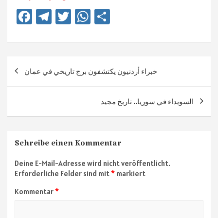
Fa
Te
T
W
Te
ce
le
wi
h
ile
b
gr
tt
at
n
o
a
er
sA
Beitragsnavigation
خبراء أردنيون يكتشفون برج تاريخي في عمان
ok
m
p
p
السويداء في سوريا.. تاريخ مجيد
Schreibe einen Kommentar
Deine E-Mail-Adresse wird nicht veröffentlicht.
Erforderliche Felder sind mit
*
markiert
Kommentar
*