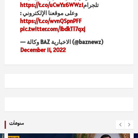
تلجرام
https://t.co/uCwYx6WWz1
وعلى موقعنا الإلكتروني :
https://t.co/wvnQSpnPFF
pic.twitter.com/ibdkTl7qxj
— وكالة BAZ الاخبارية (@baznewz)
December 11, 2022
منوعات