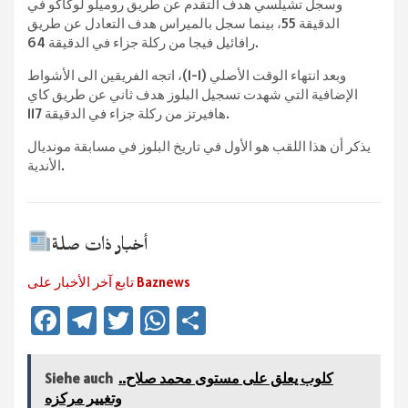
وسجل تشيلسي هدف التقدم عن طريق روميلو لوكاكو في
الدقيقة 55، بينما سجل بالميراس هدف التعادل عن طريق
رافائيل فيجا من ركلة جزاء في الدقيقة 64.
وبعد انتهاء الوقت الأصلي (1-1)، اتجه الفريقين الى الأشواط
الإضافية التي شهدت تسجيل البلوز هدف ثاني عن طريق كاي
هافيرتز من ركلة جزاء في الدقيقة 117.
يذكر أن هذا اللقب هو الأول في تاريخ البلوز في مسابقة مونديال
الأندية.
أخبار ذات صلة
تابع آخر الأخبار على Baznews
Fa
Te
T
W
Te
ce
le
wi
h
ile
b
gr
tt
at
n
كلوب يعلق على مستوى محمد صلاح..
Siehe auch
sA
er
a
o
وتغيير مركزه