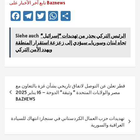
تابع آخر الأخبار على Baznews
Fa
Te
T
W
Te
ce
le
wi
h
ile
b
gr
tt
at
n
الرئيس التركي يحذر من تهديدات “إسرائيل”
Siehe auch
sA
er
a
o
تجاه لبنان وسوريا… سيؤدي إلى زعزعة استقرار المنطقة
ويهدد الأمن التركي
ok
m
p
p
Beitragsnavigation
قطر تعلن عن التوصل لاتفاق تاريخي بشأن غزة بالتعاون مع
مصر والولايات المتحدة ” وثيقة” الدوحة – 16 يناير 2025
BAZNEWS
تهديدات حزب العمال الكردستاني في سنجار: انتهاك للسيادة
العراقية والسورية