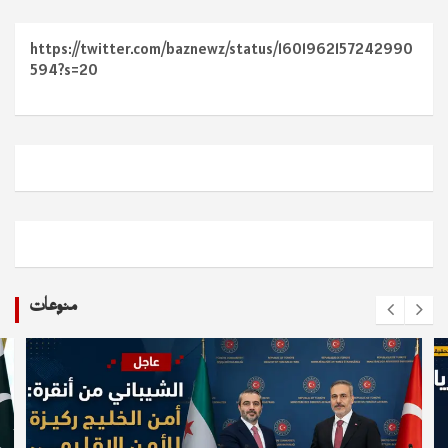
https://twitter.com/baznewz/status/1601962157242990
594?s=20
منوعات