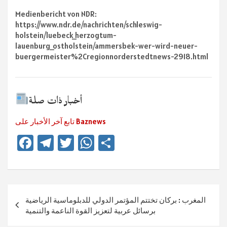
Medienbericht von NDR:
https://www.ndr.de/nachrichten/schleswig-
holstein/luebeck_herzogtum-
lauenburg_ostholstein/ammersbek-wer-wird-neuer-
buergermeister%2Cregionnorderstedtnews-2918.html
أخبار ذات صلة
تابع آخر الأخبار على Baznews
Fa
Te
T
W
Te
ce
le
wi
h
ile
b
gr
tt
at
n
o
a
er
sA
Beitragsnavigation
المغرب : بركان تختتم المؤتمر الدولي للدبلوماسية الرياضية
ok
m
p
برسائل عربية لتعزيز القوة الناعمة والتنمية
p