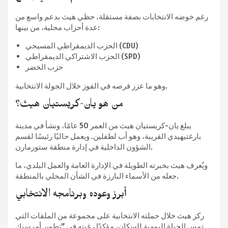
رغم خوضه الانتخابات بصفة مستقلة، حظي هيث بدعم واسع من
عدة أحزاب محلية، من بينها:
الحزب الديمقراطي المسيحي (CDU)
الحزب الاشتراكي الديمقراطي (SPD)
حزب الخضر
وهو ما عزز فرصه في الفوز خلال الجولة الانتخابية.
من هو يان-كريستيان هيث؟
يبلغ يان-كريستيان هيث من العمر 50 عامًا، ونشأ في مدينة
بارغتيهيدي القريبة، وهو أب لطفلين. ويعمل حاليًا رئيسًا لقسم
الشؤون الداخلية في إدارة منطقة ستورمارن.
ويُعرف هيث بخبرته الطويلة في الإدارة العامة والعمل البلدي، ما
جعله من الأسماء البارزة في الشأن المحلي بالمنطقة.
أبرز وعوده وبرنامجه الانتخابي
ركز هيث خلال حملته الانتخابية على مجموعة من الملفات التي
تمس الحياة اليومية للسكان، مؤكدًا رغبته في “تطوير أمرسبك