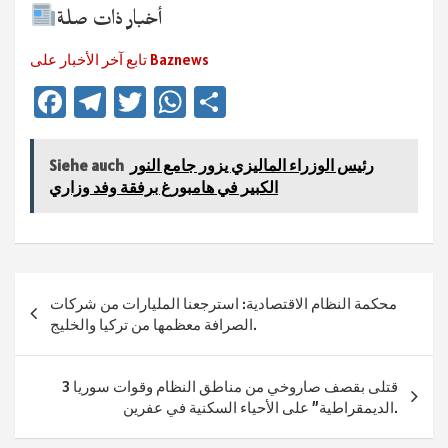
أخبار ذات صلة
تابع آخر الأخبار على Baznews
Fa
Te
T
W
Te
ce
le
wi
h
ile
b
gr
tt
at
n
رئيس الوزراء الماليزي يزور جامع النور
Siehe auch
sA
er
a
o
الكبير في هامبورغ برفقة وفد وزاري
ok
m
p
p
Beitragsnavigation
محكمة النظام الاقتصادية: استرجعنا المليارات من شركات
الصرافة معظمها من تركيا والخليج.
3 قتلى بقصف صاروخي من مناطق النظام وقوات سوريا
الديمقراطية” على الأحياء السكنية في عفرين.