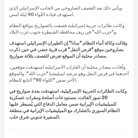
ويأتي ذلك بعد القصف الصاروخي من الجانب الإسرائيلي الذي
استهدف قيادة اللواء 90 ليلة أمس.
وكانت طائرات حربية إسرائيلية قصفت بالصواريخ مواقع النظام
و”حزب الله” في ريف محافظة القنيطرة جنوب غرب البلاد.
وقالت وكالة أنباء النظام “سانا” إن الطيران الإسرائيلي استهدف
بصاروخين موقع “قرص النفل” قرب قرية حضر، في حين ذكرت
مصادر محلية أن الموقع تعرض للقصف بثلاثة صواريخ.
وأفادت مصادر محلية أن الغارات الاسرائيلية استهدفت موقعين،
أحدهما في قرص النفل وهو مرصد لميليشيا “حزب الله”، والموقع
الآخر ضمن “اللواء 90” التابع للنظام.
وكانت الطائرات الحربية الإسرائيلية، استهدفت بعدة صواريخ في
20 تموز الفائت، مستودعات أسلحة ومقرات عسكرية
للميليشيات الإيرانية ضمن معامل الدفاع التي يُسيطر عليها
النظام السوري بالتشارك مع الميليشيات الإيرانية في منطقة
السفيرة جنوبي شرق حلب.