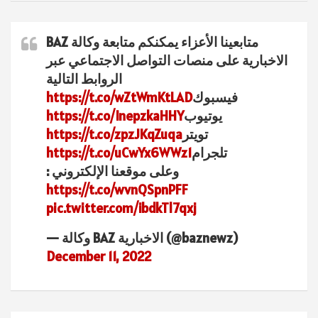
متابعينا الأعزاء يمكنكم متابعة وكالة BAZ
الاخبارية على منصات التواصل الاجتماعي عبر
الروابط التالية
فيسبوك
https://t.co/wZtWmKtLAD
يوتيوب
https://t.co/InepzkaHHY
تويتر
https://t.co/zpzJKqZuqa
تلجرام
https://t.co/uCwYx6WWz1
وعلى موقعنا الإلكتروني :
https://t.co/wvnQSpnPFF
pic.twitter.com/ibdkTl7qxj
— وكالة BAZ الاخبارية (@baznewz)
December 11, 2022