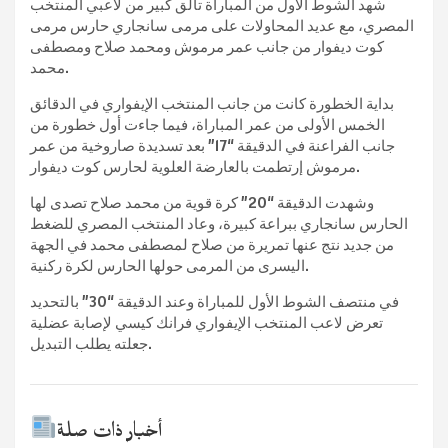
شهد الشوط الأول من المباراة تألق كبير من لاعبي المنتخب
المصري، مع عديد المحاولات على مرمى سانجاري حارس مرمى
كوت ديفوار من جانب عمر مرموش ومحمد صلاح ومصطفى
محمد.
بداية الخطورة كانت من جانب المنتخب الإيفواري في الدقائق
الخمس الأولى من عمر المباراة، فيما جاءت أول خطورة من
جانب الفراعنة في الدقيقة “17” بعد تسديدة صاروخية من عمر
مرموش إرتطمت بالعارضة العلوية لحارس كوت ديفوار.
وشهدت الدقيقة “20” كرة قوية من محمد صلاح تصدى لها
الحارس سانجاري ببراعة كبيرة، وعاد المنتخب المصري للضغط
من جديد نتج عنها تمريرة من صلاح لمصطفى محمد في الجهة
اليسرى من المرمى حولها الحارس لكرة ركنية.
في منتصف الشوط الأول للمباراة وعند الدقيقة “30” بالتحديد
تعرض لاعب المنتخب الإيفواري فرانك كيسي لإصابة عضلية
جعلته يطلب التبديل.
أخبار ذات صلة