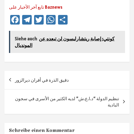
تابع آخر الأخبار على Baznews
Fa
Te
T
W
Te
ce
le
wi
h
ile
b
gr
tt
at
n
كونتي: إصابة ريتشارليسون لن تبعده عن
Siehe auch
sA
er
a
o
المونديال
ok
m
p
p
Beitragsnavigation
دقيق الذرة في أفران ديرالزور
تنظيم الدولة “د.ا.ع.ش” لديه الكثير من الأسرى في سجون
البادية
Schreibe einen Kommentar