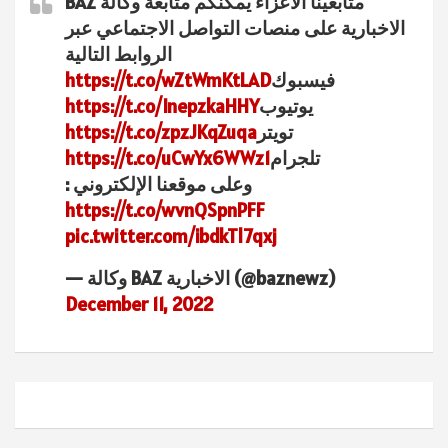
متابعينا الأعزاء يمكنكم متابعة وكالة BAZ
الاخبارية على منصات التواصل الاجتماعي عبر
الروابط التالية
فيسبوك
https://t.co/wZtWmKtLAD
يوتيوب
https://t.co/InepzkaHHY
تويتر
https://t.co/zpzJKqZuqa
تلجرام
https://t.co/uCwYx6WWz1
وعلى موقعنا الإلكتروني :
https://t.co/wvnQSpnPFF
pic.twitter.com/ibdkTl7qxj
— وكالة BAZ الاخبارية (@baznewz)
December 11, 2022