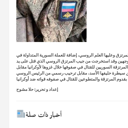
لمرتزق وعليها العلم الروسي، إضافة للعملة السورية المتداولة في
ليرة) تم تصويرها على الوجهين وقد استخرجت من جيب المرتزق الروسي الذي قتل على يد
لمرتزقة السوريين للقتال في صفوفها خلال غزوها لأوكرانيا مقابل
ناطق سيطرة حليفها الأسد، مقابل ترحيب رسمي من الرئيس الروسي
إعداد و تحرير: حلا مشوح
أخبار ذات صلة