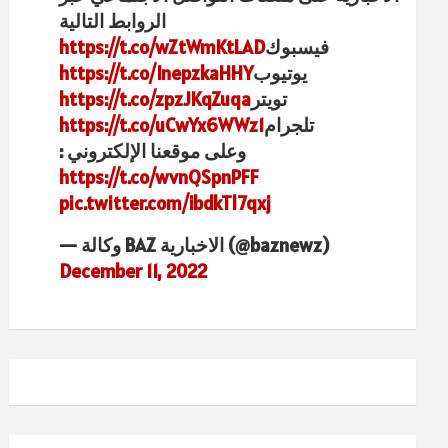
الروابط التالية
فيسبوك
https://t.co/wZtWmKtLAD
يوتيوب
https://t.co/InepzkaHHY
تويتر
https://t.co/zpzJKqZuqa
تلجرام
https://t.co/uCwYx6WWz1
وعلى موقعنا الإلكتروني :
https://t.co/wvnQSpnPFF
pic.twitter.com/ibdkTl7qxj
— وكالة BAZ الاخبارية (@baznewz)
December 11, 2022