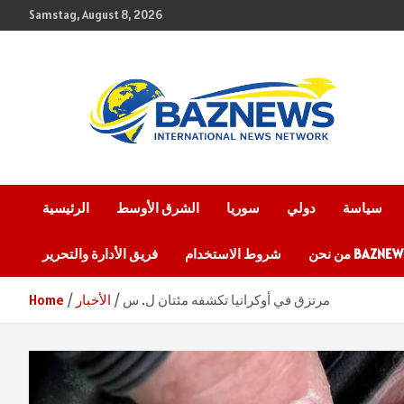
Skip
Samstag, August 8, 2026
to
content
شبكة باز الإخبارية
BAZNEWS
سياسة
دولي
سوريا
الشرق الأوسط
الرئيسية
 نحن BAZNEWS
شروط الاستخدام
فريق الأدارة والتحرير
مرتزق في أوكرانيا تكشفه مئتان ل. س
الأخبار
Home