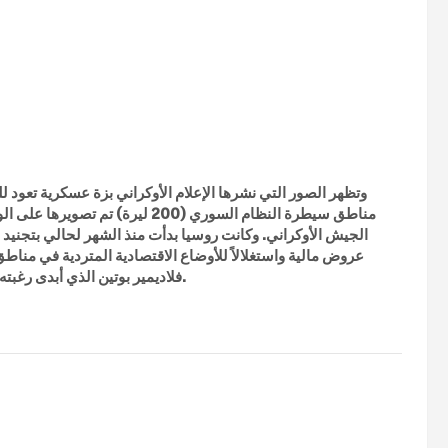
وتظهر الصور التي نشرها الإعلام الأوكراني بزة عسكرية تعود ل
مناطق سيطرة النظام السوري (200 
الجيش الأوكراني. وكانت روسيا بدأت منذ الشهر لحالي بتجنيد ا
عروض مالية واستغلالاً للأوضاع الاقتصادية المتردية في م
فلاديمير بوتين الذي أبدى رغبته بقدوم المرتزقة والمتطوعين للقتال في صفوفه قواته ضد أوكرانيا.