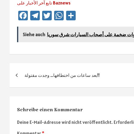
تابع آخر الأخبار على Baznews
Fa
Te
T
W
Te
ce
le
wi
h
ile
b
gr
tt
at
n
تاوات ضخمة على أصحاب السيارات شرق سوريا
Siehe auch
o
a
er
sA
ok
m
p
p
Beitragsnavigation
بعد ساعات من اختطافها… وجدت مقتولة!!
Schreibe einen Kommentar
Deine E-Mail-Adresse wird nicht veröffentlicht.
Erforderl
Kommentar
*