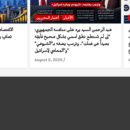
الأخبار
أختيار المحررين
عبد الرحمن السيد يرد على منافسه الجمهوري:
“إن لم تستطع نطق اسمي بشكل صحيح فأبقِه
تعافٍ و
ع
بعيداً عن فمك”.. وترمب يصفه بـ”الشيوعي”
و”المعادي لإسرائيل”
August 6, 2026