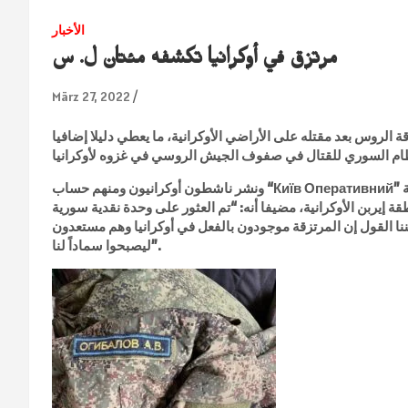
الأخبار
مرتزق في أوكرانيا تكشفه مئتان ل. س
März 27, 2022
لروس بعد مقتله على الأراضي الأوكرانية، ما يعطي دليلا إضافيا
ونشر ناشطون أوكرانيون ومنهم حساب “Київ Оперативний” على تطبيق تلغرام، اليوم، صورا لما قال إنها جثة أحد المرتزقة
إيربن الأوكرانية، مضيفا أنه: “تم العثور على وحدة نقدية سورية
كننا القول إن المرتزقة موجودون بالفعل في أوكرانيا وهم مستعدون
ليصبحوا سماداً لنا”.