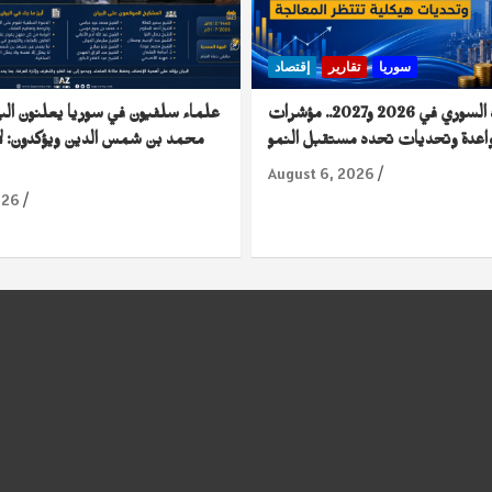
سوريا
تقارير
إقتصاد
الاقتصاد السوري في 2026 و2027.. مؤشرات
علماء سلفيون في سوريا يعلنون الب
اعدة وتحديات تحدد مستقبل النمو
محمد بن شمس الدين ويؤكدون: لا
August 6, 2026
026