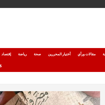
ة
مقالات ورأي
أختيار المحررين
صحة
رياضة
إقتصاد
من