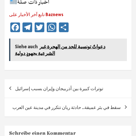
أخبار ذات صلة
تابع آخر الأخبار على Baznews
Fa
Te
T
W
Te
ce
le
wi
h
ile
b
gr
tt
at
n
دعواتٌ تونسية للحد من الهجرة غير
Siehe auch
sA
er
a
o
الشرعية بجهودٍ دولية
ok
m
p
p
Beitragsnavigation
توترات كبيرة بين أذربيجان وإيران بسبب إسرائيل
سقط في بئر عميقة.. حادثة ريان تتكرر في مدينة عين العرب
Schreibe einen Kommentar