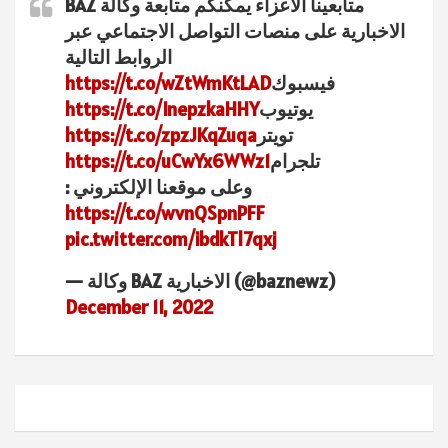
متابعينا الأعزاء يمكنكم متابعة وكالة BAZ
الاخبارية على منصات التواصل الاجتماعي عبر
الروابط التالية
فيسبوك
https://t.co/wZtWmKtLAD
يوتيوب
https://t.co/InepzkaHHY
تويتر
https://t.co/zpzJKqZuqa
تلجرام
https://t.co/uCwYx6WWz1
وعلى موقعنا الإلكتروني :
https://t.co/wvnQSpnPFF
pic.twitter.com/ibdkTl7qxj
— وكالة BAZ الاخبارية (@baznewz)
December 11, 2022