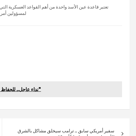
تعتبر قاعدة عين الأسد واحدة من أهم القواعد العسكرية التي
لمسؤولين أمريك
نداء عاجل.. للحفاظ على ماتبقى من ثورة جنوب اليمن "مقال ورأي"
سفير أمريكي سابق .. ترامب سيخلق مشاكل بالشرق