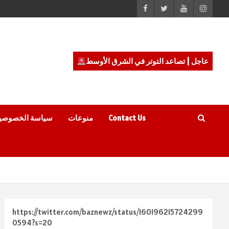
عاجل | تصاعد التوتر في الشرق الأوسط
Contact Us
منوعات
سياسة الخصوصي
https://twitter.com/baznewz/status/160196215724299
0594?s=20