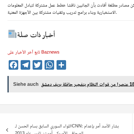
كن مصادر مطلعة أفادت بأن الجانبين ناقشا خطط عمل مشتركة لتبادل المعلومات
الاستخبارية وبناء برامج تدريب وتقنيات مشتركة بين الأجهزة المعنية.
أخبار ذات صلة
تابع آخر الأخبار على Baznews
F
T
T
W
T
a
el
wi
h
eil
c
e
tt
at
e
Siehe auch
e
gr
er
s
n
b
a
A
o
m
p
Beitragsnavigation
o
p
اللواء السوري السابق بسام الحسن لـCNN: بشار الأسد أمر بإعدام
k
الصحافي الأميركي أوستن تايس عام 2013