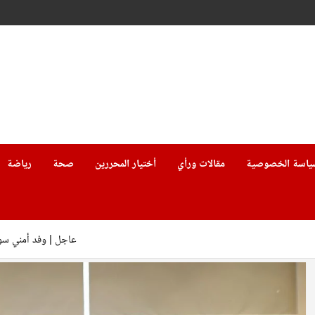
ياسة الخصوصية
مقالات ورأي
أختيار المحررين
صحة
رياضة
عاجل | وفد أمني سوري