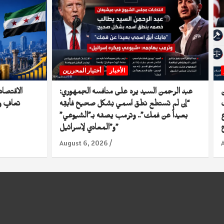
الأخبار
أختيار المحررين
عبد الرحمن السيد يرد على منافسه الجمهوري:
“إن لم تستطع نطق اسمي بشكل صحيح فأبقِه
تعافٍ و
ع
بعيداً عن فمك”.. وترمب يصفه بـ”الشيوعي”
و”المعادي لإسرائيل”
August 6, 2026