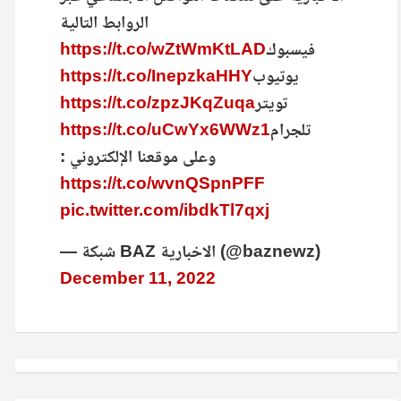
الروابط التالية
فيسبوك
https://t.co/wZtWmKtLAD
يوتيوب
https://t.co/InepzkaHHY
تويتر
https://t.co/zpzJKqZuqa
تلجرام
https://t.co/uCwYx6WWz1
وعلى موقعنا الإلكتروني :
https://t.co/wvnQSpnPFF
pic.twitter.com/ibdkTl7qxj
— شبكة BAZ الاخبارية (@baznewz)
December 11, 2022