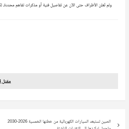
ولم تُعلن الأطراف حتى الآن عن تفاصيل فنية أو مذكرات تفاهم محددة، ل
مقتل 18 عنصرا من قوات النظام بتفجير حافلة بريف دمشق
الصين تستبعد السيارات الكهربائية من خطتها الخمسية 2026-2030
وتحول تركيزها إلى التقنيات الناشئة