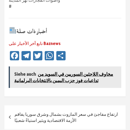
وأصوات انفجارات تهز المدينة
#
أخبار ذات صلة
تابع آخر الأخبار على Baznews
Fa
Te
T
W
Te
ce
le
wi
h
ile
b
gr
tt
at
n
مخاوف اللاجئين السوريين في السويد من
Siehe auch
sA
er
a
o
تداعيات فوز حزب اليمين بالانتخابات البرلمانية
ok
m
p
p
Beitragsnavigation
ارتفاع مفاجئ في سعر المازوت بشمال وشرق سوريا يفاقم
الأزمة الاقتصادية ويثير استياءً شعبيًا