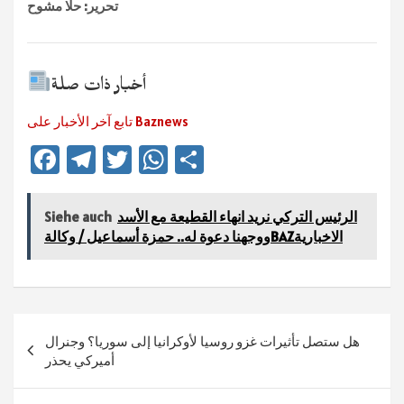
تحرير: حلا مشوح
أخبار ذات صلة
تابع آخر الأخبار على Baznews
Fa
Te
T
W
Te
ce
le
wi
h
ile
b
gr
tt
at
n
الرئيس التركي نريد انهاء القطيعة مع الأسد
Siehe auch
ووجهنا دعوة له.. حمزة أسماعيل / وكالةBAZالاخبارية
sA
er
a
o
ok
m
p
p
Beitragsnavigation
هل ستصل تأثيرات غزو روسيا لأوكرانيا إلى سوريا؟ وجنرال
أميركي يحذر